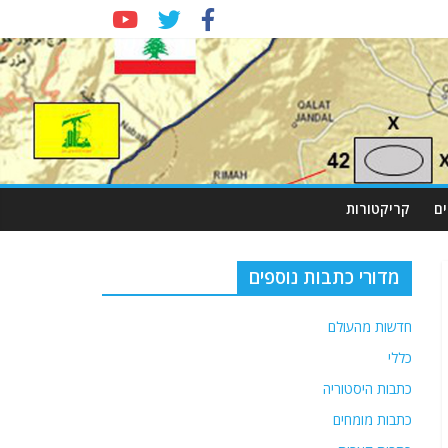
ם
קריקטורות
מדורי כתבות נוספים
חדשות מהעולם
כללי
כתבות היסטוריה
כתבות מומחים