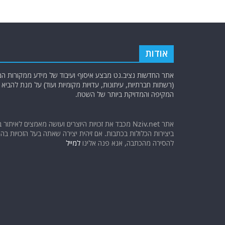
אודות
אתר החדשות נציב.נט מבצע איסוף ועיבוד של מידע ממקורות המוד
(רשתות חברתיות, עיתונות, עדויות מקומיות ועוד) על מנת להבי
המקיפה והמדויקת ביותר של השטח.
אתר Nziv.net מכבד את זכויות היוצרים ועושה מאמצים לאיתור 
ביצירות הכלולות בכתבות. אם זיהית יצירה שאתה בעל הזכויות בה ו
להסירה מהכתבה, אנא פנה אלינו
למייל