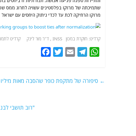
והתיירות ספגה פגיעה אנושה. תנודתיות זו ביחסים ב
שתמיכתה של מרוקו בפלסטינים עשויה לחרוג ממס שפ
מרוקו הרחיקה לכת עד לכדי ניתוק היחסים עם ישראל
קרדיט: חוקרת במכון INSS , ד"ר מור לינק קרדיט לתמונות: אלערביה
F
T
E
T
W
a
w
m
el
h
c
itt
ai
e
at
e
er
l
g
s
←
סיפורה של מתקפת כופר שהסבה מאות מיליונ
b
ra
A
o
m
p
o
p
"רוב תושבי לבנ
k