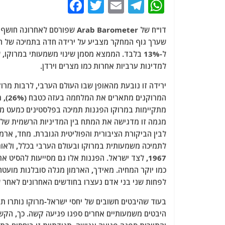
F
T
E
T
W
a
w
m
el
h
דו"ח של Arab Barometer שפו
c
itt
ai
e
at
e
er
l
g
s
ל-13% בלבד. הממצא מסמן שינוי משמעותי במרוק
b
ra
A
למדינות ערביות אחרות כמו מצרים וירדן.
o
m
p
ירידה זו נובעת מהאופן שבו העולם הערבי, לרבות מ
o
p
מתקיימות במרוקו הפגנות תמיכה בפלסטינים כמעט מדי 
k
מגמה זו מדגישה את המתח בין המדיניות הרשמית של ה
לבין הביקורת הציבורית והפוליטית הגוברת. מחד, ארמ
לתמיכה משמעותית במרוקו ובעולם הערבי בכלל, ולאו
1967, לצד ישראל. הפגנות אלו גם מסייעות להסי
כמו יוקר המחיה. מאידך, הארמון מגלה סובלנות מועט
לפחות שני בני אדם נעצרו בחודשים האחרונים לאחר ש
בעוד שהיבטים חשובים של יחסי ישראל-מרוקו נותרו תק
היבטים משמעותיים אחרים ספגו פגיעה קשה. כך, הקשר