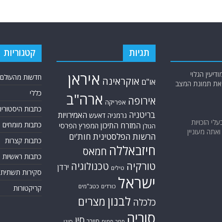
תגיות
קטגוריות
יעין הגלוי
איראן
חדשות מהעולם
אוקראינה
או"ם
א את תמונת המצב
כללי
ארה"ב
אירופה
אפריקה
כתבות היסטוריה
בריטניה
האמירויות
גרמניה
דאעש
בעלי הזכויות
כתבות מומחים
המזרח התיכון
המפרץ הפרסי
הגולן
אתה מעוניין
הרשות הפלסטינית
חות'ים
כתבות קצרות
חיזבאללה
חמאס
כתבות ראשיות
טורקיה
טכנולוגיה
ירדן
טילים
סקירות תשתית
ישראל
כורדים
כטב"מים
קריקטורות
לבנון
מצרים
כלכלה
סוריה
סין
סייבר
סיני
סחר סמים