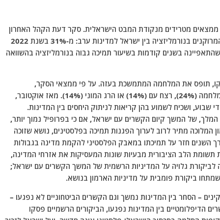
רסם לאחרונה חושף ממצאים מטרידים מנקודת המבט הישראלית. סקר דעת הקהל האחרון
שערך גוף המחקר מצביע על ירידה חדה בתמיכה של המרוקנים בנורמליזציה בין ישראל למדינות ערב: מ-31% בשנת 2022
ו, שהתאפיינה בשנים קודמות בשיעור תמיכה גבוה בנורמליזציה בהשוואה
רוקו, תופס את המלחמה המתמשכת בעזה. על פי ממצאי הסקר,
המרוקנים מתארים את המלחמה בעזה כטבח (26%), מלחמה (24%), רצח עם (14%) או הרג המוני (14%). מאז אוקטובר,
שבוע, ושכיח לשמוע בהן קריאות לניתוק היחסים בין המדינות.
מלך, של המשך קיום הקשרים עם ישראל, אם כי בפרופיל נמוך יותר,
ון המלוכה מתיר לרוב לערוך הפגנות תמיכה בפלסטינים, נושא שזוכה
רך השנים חזר על תמיכתו במאבק הפלסטיני להקמת מדינה בגבולות
ט את תשומת הלב הציבורית מבעיות שונות המעסיקות את אזרחי המדינה,
ה לביקורת גלויה על המדיניות הרשמית של המשך הקשרים עם ישראל;
מתחו ביקורת פומבית על מדיניות הארמון בנושא.
ינים – הסחר בין המדינות נמשך וגם הקשרים הביטחוניים לא נפגעו –
ים הדיפלומטיים בין המדינות נפגעו, הביקורים הרשמיים פסקו