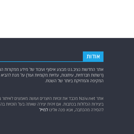
אודות
אתר החדשות נציב.נט מבצע איסוף ועיבוד של מידע ממקורות המוד
(רשתות חברתיות, עיתונות, עדויות מקומיות ועוד) על מנת להבי
המקיפה והמדויקת ביותר של השטח.
אתר Nziv.net מכבד את זכויות היוצרים ועושה מאמצים לאיתור 
ביצירות הכלולות בכתבות. אם זיהית יצירה שאתה בעל הזכויות בה ו
להסירה מהכתבה, אנא פנה אלינו
למייל