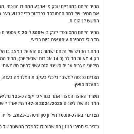
a
w
m
el
h
מחיר הלחם במצריים יזנק פי ארבע ממחירו הנוכחי. מ
c
itt
ai
e
at
את מחירו של לחם המסובסד בכבדות כדי למנוע רעב 
e
er
l
g
s
החשש למהומות.
b
ra
A
o
m
p
מדבולי במסיבת עיתונאים ביום רביעי.
o
p
k
מיליוני מצרים עניים השינוי הזה עשוי להיות משמעותי 
מצרים נכנסה למשבר כלכלי בעקבות המלחמה בעזה, וח
בתעלת סואץ.
המדינה שלו לשנים 2024/2025 וכ-147 מיליארד ליש"ט עבור סבסוד לדלקי נפט.
מצרים ייבאה כ-10.88 מיליון טון חיטה ב-2023, עלייה של 14.7% מ-9.48 מיליון טון ב-2022.
נזכיר כי מחירי המזון הם שהובילו להפלת המשטר של מוברק