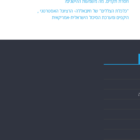
חסרת תקדים. מה משמעות ההישגים?
"כלכלת הצללים" של חיזבאללה- הרציונל האסטרטגי ,
היקפים ומערכת הסיכול הישראלית-אמריקאית