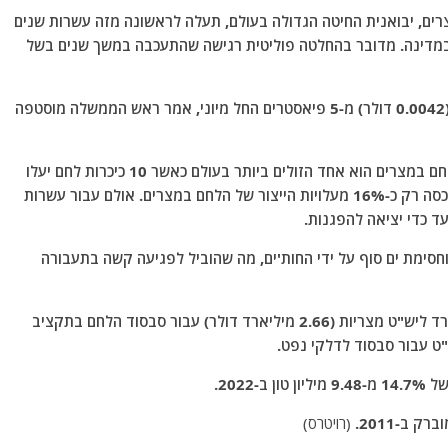
צרים, יבואנית החיטה הגדולה בעולם, תעלה לראשונה מזה עשרות שנים
במדינה. מדובר בהחלטה פוליטית רגישה שהתעכבה במשך שנים בשל
מחיר הלחם המסובסד יזנק ב-300% ל-20 פיאסטרים (0.0042 דולר) מ-5 פיאסטרים החל מיוני, אמר ראש הממשלה מוסטפה
המחיר החדש של הלחם ישמור גם הוא על המצב בו הלחם במצרים הוא אחד הזולים ביותר בעולם כאשר 10 כיכרות לחם יעלו
רק 4 מאיות הדולר (כ-14 אגורות ישראליות), מחיר המכסה רק כ-16% מעלויות הייצור של הלחם במצרים. אולם עבור עשרות
עד כדי יציאה להפגנות.
סימת ים סוף על ידי החות'ים, מה שהוביל לפגיעה קשה בתעבורה
משרד האוצר המצרי אמר במרץ כי יקצה כ-125 מיליארד ליש"ט מצריות (2.66 מיליארד דולר) עבור סבסוד הלחם בתקציב
 ב-2011.
(רויטרס)