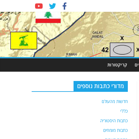
ם
קריקטורות
מדורי כתבות נוספים
חדשות מהעולם
כללי
כתבות היסטוריה
כתבות מומחים