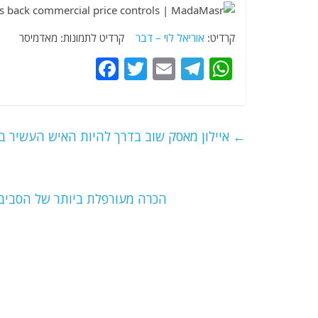
קרדיט:
אוריאל לוי – דבר
קרדיט לתמונות: מאדמיסר
F
T
E
T
W
a
w
m
el
h
c
itt
ai
e
at
e
er
l
g
s
←
איילון מאסק שוב בדרך להיות האיש העשיר ב
b
ra
A
o
m
p
o
p
הכרה מעורפלת ביותר של הסביב
k