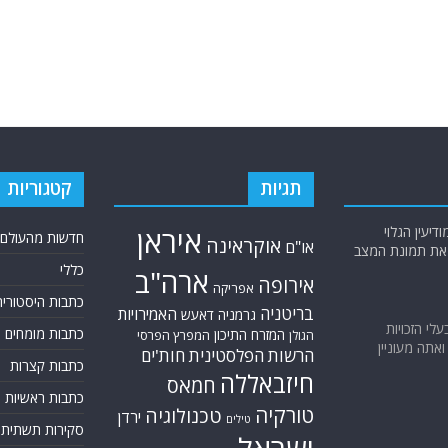
תגיות
קטגוריות
יעין הגלוי
איראן
חדשות מהעולם
אוקראינה
או"ם
א את תמונת המצב
כללי
ארה"ב
אירופה
אפריקה
כתבות היסטוריה
בריטניה
האמירויות
גרמניה
דאעש
בעלי הזכויות
כתבות מומחים
המזרח התיכון
המפרץ הפרסי
הגולן
אתה מעוניין
הרשות הפלסטינית
חות'ים
כתבות קצרות
חיזבאללה
חמאס
כתבות ראשיות
טורקיה
טכנולוגיה
ירדן
טילים
סקירות תשתית