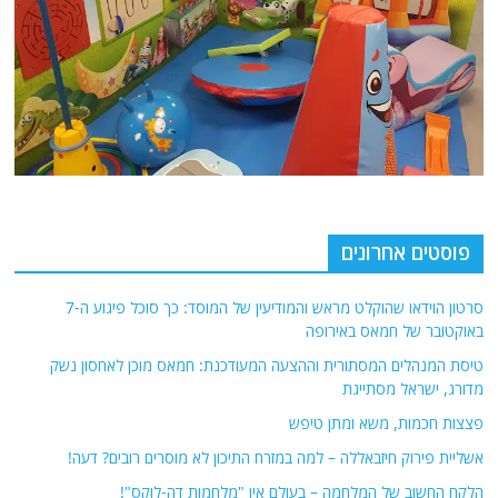
פוסטים אחרונים
סרטון הוידאו שהוקלט מראש והמודיעין של המוסד: כך סוכל פיגוע ה-7
באוקטובר של חמאס באירופה
טיסת המנהלים המסתורית וההצעה המעודכנת: חמאס מוכן לאחסון נשק
מדורג, ישראל מסתייגת
פצצות חכמות, משא ומתן טיפש
אשליית פירוק חיזבאללה – למה במזרח התיכון לא מוסרים רובים? דעה!
הלקח החשוב של המלחמה – בעולם אין "מלחמות דה-לוקס"!