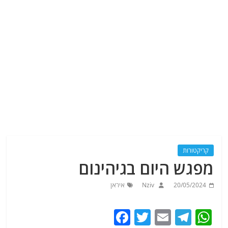
קריקטורות
מפגש היום בגיהינום
20/05/2024
Nziv
איראן
F
T
E
T
W