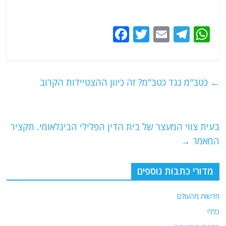
F
T
E
T
W
a
w
m
el
h
c
itt
ai
e
at
e
er
l
g
s
←
כטב"מ נגד כטב"מ? זה כיוון ההצטיידות הקרוב
b
ra
A
o
m
p
o
p
בעית צווי המעצר של בית הדין הפלילי הבינלאומי. תקציר
המאמר
→
k
מדורי כתבות נוספים
חדשות מהעולם
כללי