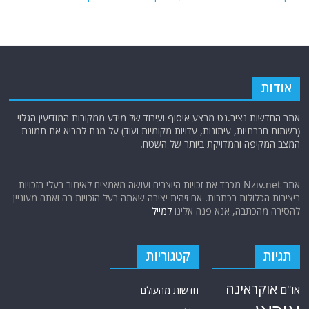
אודות
אתר החדשות נציב.נט מבצע איסוף ועיבוד של מידע ממקורות המודיעין הגלוי
(רשתות חברתיות, עיתונות, עדויות מקומיות ועוד) על מנת להביא את תמונת
המצב המקיפה והמדויקת ביותר של השטח.
אתר Nziv.net מכבד את זכויות היוצרים ועושה מאמצים לאיתור בעלי הזכויות
ביצירות הכלולות בכתבות. אם זיהית יצירה שאתה בעל הזכויות בה ואתה מעוניין
להסירה מהכתבה, אנא פנה אלינו
למייל
תגיות
קטגוריות
אוקראינה
או"ם
חדשות מהעולם