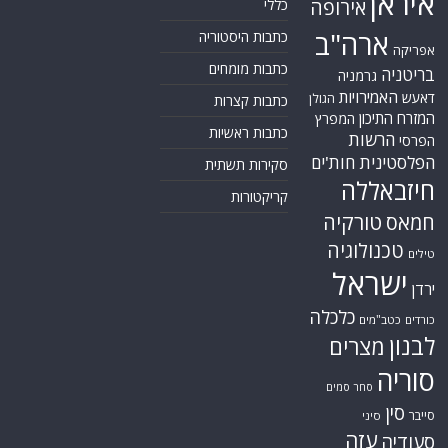
איראן
אירופה
כללי
ארה"ב
כתבות היסטוריה
אפריקה
כתבות מומחים
בריטניה
גרמניה
האמירויות
דאעש
הגולן
כתבות קצרות
המזרח התיכון
המפרץ
כתבות ראשיות
הרשות
הפרסי
הפלסטינית
חות'ים
סקירות תשתית
חיזבאללה
קריקטורות
טורקיה
חמאס
טכנולוגיה
טילים
ישראל
ירדן
כלכלה
כורדים
כטב"מים
לבנון
מצרים
סוריה
סחר סמים
סין
סייבר
סיני
עזה
סעודיה