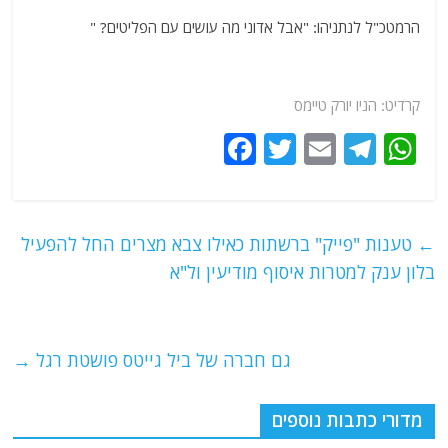
a
w
m
el
h
הרמטכ"ל לנתניהו: "אבל אדוני מה עושים עם הפליטים? "
c
itt
ai
e
at
e
er
l
g
s
b
ra
A
קרדיט: הניו יורק טיימס
o
m
p
F
T
E
T
W
o
p
a
w
m
el
h
k
c
itt
ai
e
at
e
er
l
g
s
←
טענות "פייק" ברשתות כאילו צבא מצרים החל להפעיל
b
ra
A
בלון ענק למטרות איסוף מודיעין ול"א
o
m
p
o
p
גם חברה של ביל גייטס פושטת רגל
→
k
מדורי כתבות נוספים