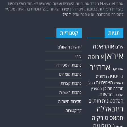
אתר Nziv.net מכבד את זכויות היוצרים ועושה מאמצים לאיתור בעלי הזכויות
ביצירות הכלולות בכתבות. אם זיהית יצירה שאתה בעל הזכויות בה ואתה מעוניין
להסירה מהכתבה, אנא פנה אלינו
למייל
תגיות
קטגוריות
אוקראינה
או"ם
חדשות מהעולם
איראן
אירופה
כללי
ארה"ב
כתבות היסטוריה
אפריקה
כתבות מומחים
בריטניה
גרמניה
האמירויות
דאעש
הגולן
כתבות קצרות
המזרח התיכון
המפרץ
כתבות ראשיות
הרשות
הפרסי
הפלסטינית
חות'ים
סקירות תשתית
חיזבאללה
קריקטורות
טורקיה
חמאס
טכנולוגיה
טילים