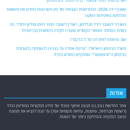
האו"ם מזהיר מפני צונאמי "בלתי נמנע" בים התיכון
שאנגרי-לה 2026: ההתרחבות הצבאית של סין משרטטת מחדש את משוואת
ההרתעה באוקיינוס ​​השקט
השגריר לשעבר לורד מנדלסון, ראמ"ן לשעבר תמיר היימן ומיליון הדולר: מה
באמת הסתתר מאחורי הקשרים שעוררו חקירה ביטחונית בבריטניה?
שוב טראמפ לוחץ לנו על ה"ברקס"!
משרד הביטחון הישראלי: "צרפת אסרה על נציגינו להשתתף בתערוכת
הביטחון ה"יורוסאטורי" שתתקיים החודש בפריז.
אודות
אתר החדשות נציב.נט מבצע איסוף ועיבוד של מידע ממקורות המודיעין הגלוי
(רשתות חברתיות, עיתונות, עדויות מקומיות ועוד) על מנת להביא את תמונת
המצב המקיפה והמדויקת ביותר של השטח.