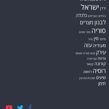
ישראל
ירדן
כלכלה
כורדים
כטב"מים
לבנון
מצרים
סוריה
סחר סמים
סין
סייבר
סיני
עזה
סעודיה
עירק
צבא סוריה חופשי
צרפת
קונייטרה
קורונה
קטאר
רוסיה
רפואה
שיעים
תוכנית הגרעין
תימן