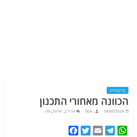
קריקטורות
הכוונה מאחורי התכנון
,
,
08/05/2024
Nziv
ארה"ב
ישראל
עזה
F
T
E
T
W