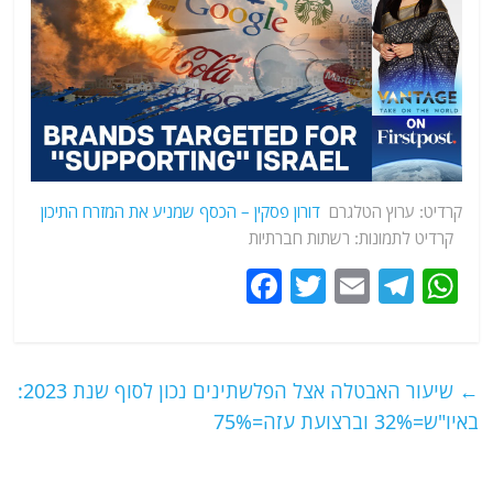
קרדיט: ערוץ הטלגרם
דורון פסקין – הכסף שמניע את המזרח התיכון
קרדיט לתמונות: רשתות חברתיות
F
T
E
T
W
a
w
m
el
h
c
itt
ai
e
at
e
er
l
g
s
←
שיעור האבטלה אצל הפלשתינים נכון לסוף שנת 2023:
b
ra
A
באיו"ש=32% וברצועת עזה=75%
o
m
p