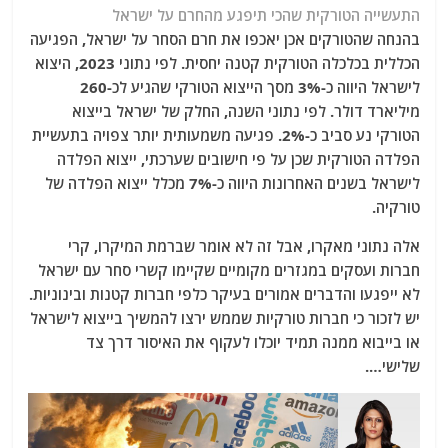
התעשייה הטורקית שהכי תיפגע מהחרם על ישראל
בהנחה שהטורקים אכן יאכפו את חרם הסחר על ישראל, הפגיעה
הכללית בכלכלה הטורקית קטנה יחסית. לפי נתוני 2023, היצוא
לישראל היווה כ-3% מסך הייצוא הטורקי שהגיע לכ-260
מיליארד דולר. לפי נתוני השנה, החלק של ישראל בייצוא
הטורקי נע סביב כ-2%. פגיעה משמעותית יותר צפויה בתעשיית
הפלדה הטורקית שכן על פי חישובים שערכתי, ייצוא הפלדה
לישראל בשנים האחרונות היווה כ-7% מכלל ייצוא הפלדה של
טורקיה.
אלה נתוני מאקרו, אבל זה לא אומר שברמת המיקרו, קרי
חברות ועסקים במגזרים מקומיים שקיימו קשרי סחר עם ישראל
לא ייפגעו והדברים אמורים בעיקר כלפי חברות קטנות ובינוניות.
יש לזכור כי חברות טורקיות שממש ירצו להמשיך בייצוא לישראל
או בייבוא ממנה תמיד יוכלו לעקוף את האיסור דרך צד
שלישי….