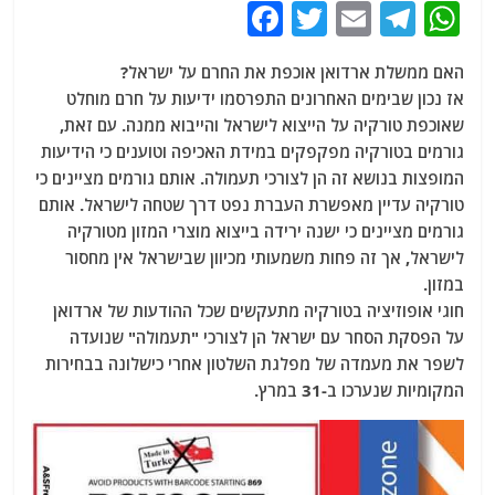
F
T
E
T
W
a
w
m
el
h
האם ממשלת ארדואן אוכפת את החרם על ישראל?
c
itt
ai
e
at
אז נכון שבימים האחרונים התפרסמו ידיעות על חרם מוחלט
e
er
l
g
s
שאוכפת טורקיה על הייצוא לישראל והייבוא ממנה. עם זאת,
b
ra
A
גורמים בטורקיה מפקפקים במידת האכיפה וטוענים כי הידיעות
המופצות בנושא זה הן לצורכי תעמולה. אותם גורמים מציינים כי
o
m
p
טורקיה עדיין מאפשרת העברת נפט דרך שטחה לישראל. אותם
o
p
גורמים מציינים כי ישנה ירידה בייצוא מוצרי המזון מטורקיה
k
לישראל, אך זה פחות משמעותי מכיוון שבישראל אין מחסור
במזון.
חוגי אופוזיציה בטורקיה מתעקשים שכל ההודעות של ארדואן
על הפסקת הסחר עם ישראל הן לצורכי "תעמולה" שנועדה
לשפר את מעמדה של מפלגת השלטון אחרי כישלונה בבחירות
המקומיות שנערכו ב-31 במרץ.