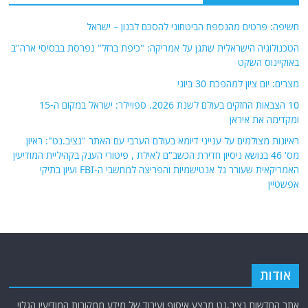
חשיפה: פרטים מהנספח הביטחוני להסכם לבנון – ישראל
הטכנולוגיה הישראלית שתגן על אמריקה: "כיפת ברזל" נפרסת בבסיסי ארה"ב
באוקיינוס השקט
מצרים: יום ציון למהפכת 30 ביוני
10 הצבאות החזקים בעולם לשנת 2026. ספויילר: ישראל במקום ה-15
ומקדימה את איראן
ראיונות מצולמים על ענייני דיומא בעולם הערבי עם האתר "נציב.נט": ראיון
מס' 46 בנושא ניסיון חדירת הכשב"ם לאילת , פיטורי הענק בקהיליית המודיעין
האמריקאית שעורר גל אנטישמיות והפריצה למחשבי ה-FBI ועיון בתיקי
אפשטיין
אודות
אתר החדשות נציב.נט מבצע איסוף ועיבוד של מידע ממקורות המודיעין הגלוי