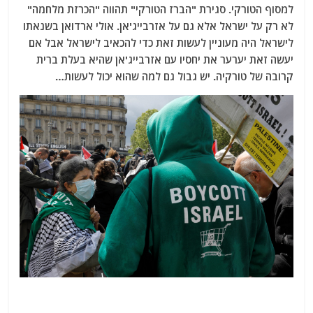
למסוף הטורקי. סגירת "הברז הטורקי" תהווה "הכרזת מלחמה"
לא רק על ישראל אלא גם על אזרבייג'אן. אולי ארדואן בשנאתו
לישראל היה מעוניין לעשות זאת כדי להכאיב לישראל אבל אם
יעשה זאת יערער את יחסיו עם אזרבייג'אן שהיא בעלת ברית
קרובה של טורקיה. יש גבול גם למה שהוא יכול לעשות…