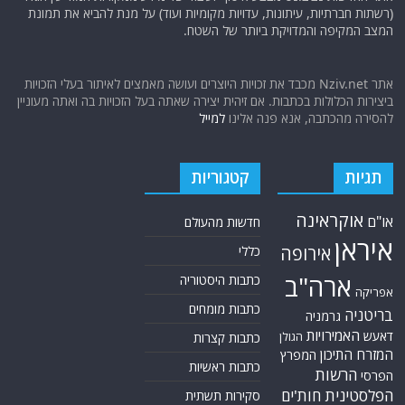
(רשתות חברתיות, עיתונות, עדויות מקומיות ועוד) על מנת להביא את תמונת
המצב המקיפה והמדויקת ביותר של השטח.
אתר Nziv.net מכבד את זכויות היוצרים ועושה מאמצים לאיתור בעלי הזכויות
ביצירות הכלולות בכתבות. אם זיהית יצירה שאתה בעל הזכויות בה ואתה מעוניין
להסירה מהכתבה, אנא פנה אלינו
למייל
תגיות
קטגוריות
אוקראינה
או"ם
חדשות מהעולם
איראן
אירופה
כללי
ארה"ב
כתבות היסטוריה
אפריקה
כתבות מומחים
בריטניה
גרמניה
האמירויות
דאעש
הגולן
כתבות קצרות
המזרח התיכון
המפרץ
כתבות ראשיות
הרשות
הפרסי
הפלסטינית
חות'ים
סקירות תשתית