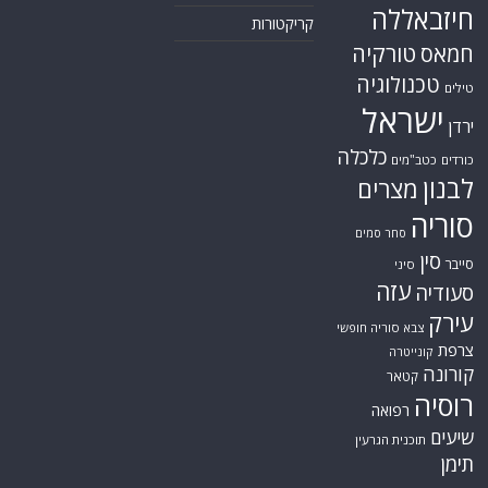
חיזבאללה
קריקטורות
טורקיה
חמאס
טכנולוגיה
טילים
ישראל
ירדן
כלכלה
כורדים
כטב"מים
לבנון
מצרים
סוריה
סחר סמים
סין
סייבר
סיני
עזה
סעודיה
עירק
צבא סוריה חופשי
צרפת
קונייטרה
קורונה
קטאר
רוסיה
רפואה
שיעים
תוכנית הגרעין
תימן