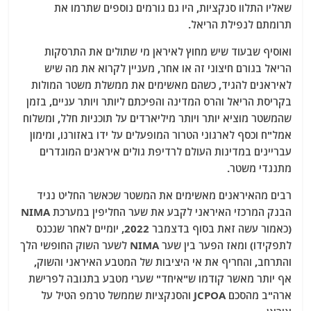
שאליו התלוו סנקציות, היו גם גורמים נוספים שתרמו את
תרומתם לנפילת הריאל.
ואוסיף שבעוד שיש מחוץ לאיראן מי שתולים את התרסקות
הריאל בגורם חיצוני זה או אחר, מעניין לקרוא את מה שיש
לאיראנים להגיד, כשהם מאשימים את ממשלת משטר המולות
בקריסת הריאל והרס המדינה והפיכתם ליותר ויותר עניים, בזמן
שהמשטר מוציא יותר ויותר מיליארדים על תוכניות חלל, ומשלוח
אמל"ח וכסף לארגוני הטרור המופעלים על ידו באזורנו, ומימון
עבריינים במדינות העולם לרדיפת גולים איראנים המוגדרים
מתנגדי משטר.
רבים מהאיראנים מאשימים את המשטר שכאשר החליט נגיד
הבנק המרכזי האיראני לקבע את שער החליפין במערכת NIMA
(כאמור עשה זאת בסוף בדצמבר 2022, יומיים לאחר שנכנס
לתפקידו) ומאז הפער בין שער NIMA לשער השוק החופשי הלך
והתרחב, והחריף את אי היציבות של המטבע האיראני והשוק,
אף יותר מאשר קודמו ש"איחד" שערי מטבע בתגובה לפרישת
ארה"ב מהסכם JCPOA והסנקציות שממשל טרמפ הטיל על