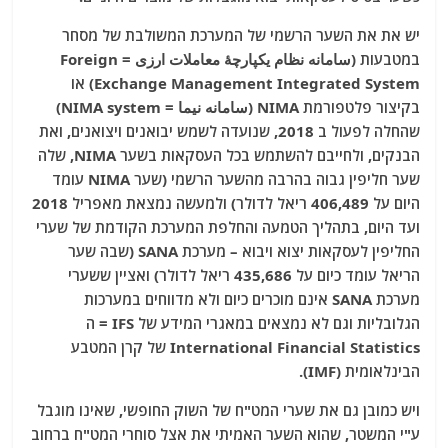
יש את את השער הרשמי של המערכת המשולבת של מסחר
במטבעות (سامانه نظام یکپارچهٔ معاملات ارزی = Foreign
Exchange Management Integrated System) או
בקיצור פלטפורמת NIMA (سامانه نیما = NIMA system)
שהחלה לפעול ב 2018, שנועדה לשמש יבואנים ויצואנים, ואת
הבנקים, ולחייבם להשתמש בכל העסקאות בשער NIMA, שלה
שער חליפין גבוה בהרבה מהשער הרשמי (שער NIMA עומד
היום על 406,489 ריאל לדולר) ולמעשה נמצאת מאפריל 2018
ועד היום, בתהליך הטמעה והחלפת המערכת הקודמת של שערי
החליפין לעסקאות יצוא ויבוא – מערכת SANA (שבה שער
הריאל עומד כיום על 435,686 ריאל לדולר) ואציין ששערי
מערכת SANA אינם מוכרים כיום ולא מדווחים במערכות
הגלובליות וגם לא נמצאים במאגרי המידע של IFS = ה
International Financial Statistics של קרן המטבע
הבינלאומית (IMF).
ויש כמובן גם את שערי המט"ח של השוק החופשי, שאינו מוגבל
ע"י המשטר, שהוא השער האמיתי את אצל סוחרי המט"ח ברחוב