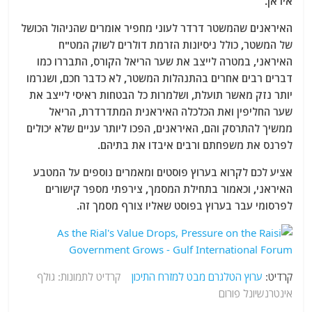
איראן.
האיראנים שהמשטר דרדר לעוני מחפיר אומרים שהניהול הכושל
של המשטר, כולל ניסיונות הזרמת דולרים לשוק המט"ח
האיראני, במטרה לייצב את שער הריאל הקורס, התבררו כמו
דברים רבים אחרים בהתנהלות המשטר, לא כדבר חכם, ושגרמו
יותר נזק מאשר תועלת, ושלמרות כל הבטחות ראיסי לייצב את
שער החליפין ואת הכלכלה האיראנית המתדרדרת, הריאל
ממשיך להתרסק והם, האיראנים, הפכו ליותר עניים שלא יכולים
לפרנס את משפחתם ורבים איבדו את בתיהם.
אציע לכם לקרוא בערוץ פוסטים ומאמרים נוספים על המטבע
האיראני, וכאמור בתחילת המסמך, צירפתי מספר קישורים
לפרסומי עבר בערוץ בפוסט שאליו צורף מסמך זה.
קרדיט:
ערוץ הטלגרם מבט למזרח התיכון
קרדיט לתמונות: גולף
אינטרנשיונל פורום