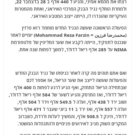
רצחו את מהסא אמיני, והגיע ל 440 אלף ב 28 בדצמבר 22,
ולמחרת הוחלף נגיד הבנק המרכזי האיראני, ואחת מהמטרות
העיקריות שהוגדרו לו, הייתה ייצוב המטבע האיראני.
הפעולה הראשונה שעשה הנגיד החדש מוחמד רזא פרזין
(محمدرضا فرزین = Mohammad Reza Farzin) יומיים לאחר
שנכנס לתפקיד, הייתה לקבע את שער החליפין של פלטפורמת
NIMA על 285 אלף ריאל לדולר, למשך לפחות שנה אחת.
ואם אתם תוהים מה קרה לאחר כניסתו של נגיד הבנק החדש
והפעולות שעשה לייצב את שער הריאל, אז אספר לכם
שבתחילה הריאל התחזק, ואף הגיע לרגע לפחות מ 400 אלף
ריאל לדולר, ואז התרסק והגיע לשער של 584 אלף ריאל לדולר,
ושוב ירד ל 438 אלף, ועלה ל 549.5 אלף וירד ל 504 אלף,
ועלה ל 557 אלף, ואז ירד ב 11 ביוני שעבר ל 471 אלף ריאל
לדולר, וזינק ל 508.5 אלף, והמשיך לעלות ולרדת, כשברוב
המקרים השוק מגיב לאירועים פנימיים ולהתנהלות המשטר.