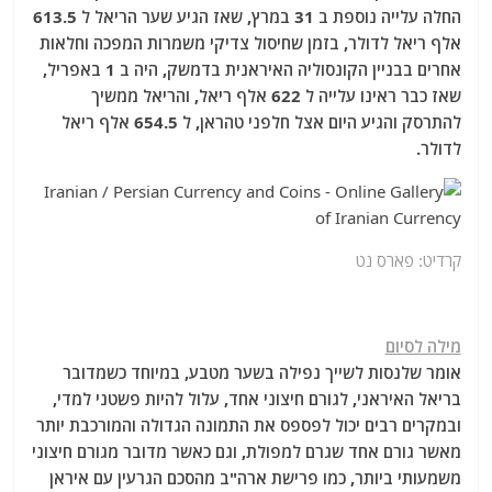
החלה עלייה נוספת ב 31 במרץ, שאז הגיע שער הריאל ל 613.5
אלף ריאל לדולר, בזמן שחיסול צדיקי משמרות המפכה וחלאות
אחרים בבניין הקונסוליה האיראנית בדמשק, היה ב 1 באפריל,
שאז כבר ראינו עלייה ל 622 אלף ריאל, והריאל ממשיך
להתרסק והגיע היום אצל חלפני טהראן, ל 654.5 אלף ריאל
לדולר.
קרדיט: פארס נט
מילה לסיום
אומר שלנסות לשייך נפילה בשער מטבע, במיוחד כשמדובר
בריאל האיראני, לגורם חיצוני אחד, עלול להיות פשטני למדי,
ובמקרים רבים יכול לפספס את התמונה הגדולה והמורכבת יותר
מאשר גורם אחד שגרם למפולת, וגם כאשר מדובר מגורם חיצוני
משמעותי ביותר, כמו פרישת ארה"ב מהסכם הגרעין עם איראן