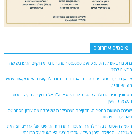
מסתורין סביב ההחלטה להטיס את נשיא ארה"ב אל מחוץ לטורקיה במטוס
הנשיאותי הישן
שבירת משוואת החסינות: התקיפה האמריקנית ששיתקה את עורק הסחר של
טהרן עם רוסיה וסין
האימה האטומית בדרך למזרח התיכון: 'המרחרח הגרעיני' של ארה"ב חצה את
האטלנטי. ספויילר: סימן מעיד שאתרי הגרעין האיראנים על הכוונת!
אודות
אתר החדשות נציב.נט מבצע איסוף ועיבוד של מידע ממקורות המודיעין הגלוי
(רשתות חברתיות, עיתונות, עדויות מקומיות ועוד) על מנת להביא את תמונת
המצב המקיפה והמדויקת ביותר של השטח.
אתר Nziv.net מכבד את זכויות היוצרים ועושה מאמצים לאיתור בעלי הזכויות
ביצירות הכלולות בכתבות. אם זיהית יצירה שאתה בעל הזכויות בה ואתה מעוניין