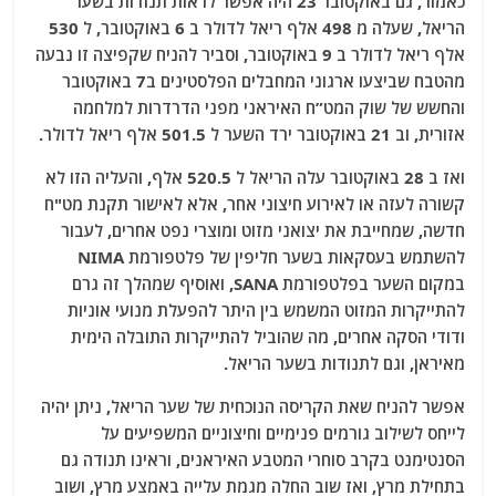
כאמור, גם באוקטובר 23 היה אפשר לראות תנודות בשער
הריאל, שעלה מ 498 אלף ריאל לדולר ב 6 באוקטובר, ל 530
אלף ריאל לדולר ב 9 באוקטובר, וסביר להניח שקפיצה זו נבעה
מהטבח שביצעו ארגוני המחבלים הפלסטינים ב7 באוקטובר
והחשש של שוק המט”ח האיראני מפני הדרדרות למלחמה
אזורית, וב 21 באוקטובר ירד השער ל 501.5 אלף ריאל לדולר.
ואז ב 28 באוקטובר עלה הריאל ל 520.5 אלף, והעליה הזו לא
קשורה לעזה או לאירוע חיצוני אחר, אלא לאישור תקנת מט"ח
חדשה, שמחייבת את יצואני מזוט ומוצרי נפט אחרים, לעבור
להשתמש בעסקאות בשער חליפין של פלטפורמת NIMA
במקום השער בפלטפורמת SANA, ואוסיף שמהלך זה גרם
להתייקרות המזוט המשמש בין היתר להפעלת מנועי אוניות
ודודי הסקה אחרים, מה שהוביל להתייקרות התובלה הימית
מאיראן, וגם לתנודות בשער הריאל.
אפשר להניח שאת הקריסה הנוכחית של שער הריאל, ניתן יהיה
לייחס לשילוב גורמים פנימיים וחיצוניים המשפיעים על
הסנטימנט בקרב סוחרי המטבע האיראנים, וראינו תנודה גם
בתחילת מרץ, ואז שוב החלה מגמת עלייה באמצע מרץ, ושוב