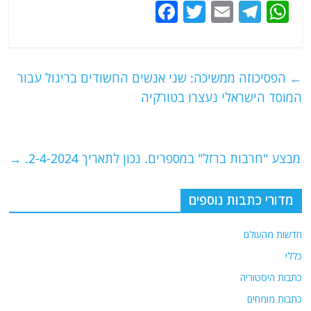
F
T
E
T
W
a
w
m
el
h
c
itt
ai
e
at
e
er
l
g
s
←
הפסיכוזה ממשיכה: שני אנשים החשודים בריגול עבור
b
ra
A
המוסד הישראלי נעצרו בטורקיה
o
m
p
o
p
מבצע "חרבות ברזל" במספרים. נכון לתאריך 2-4-2024.
→
k
מדורי כתבות נוספים
חדשות מהעולם
כללי
כתבות היסטוריה
כתבות מומחים