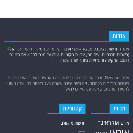
להסירה מהכתבה, אנא פנה אלינו
למייל
תגיות
קטגוריות
אוקראינה
או"ם
חדשות מהעולם
איראן
אירופה
כללי
ארה"ב
כתבות היסטוריה
אפריקה
כתבות מומחים
בריטניה
גרמניה
האמירויות
דאעש
הגולן
כתבות קצרות
המזרח התיכון
כתבות ראשיות
המפרץ הפרסי
הרשות הפלסטינית
סקירות תשתית
חות'ים
קריקטורות
חיזבאללה
טורקיה
חמאס
טכנולוגיה
טילים