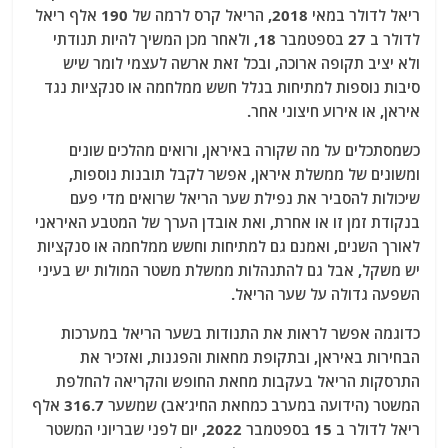
ריאל לדולר במאי 2018, הריאל קרס לרמה של 190 אלף ריאל
לדולר ב 27 בספטמבר 18, ולאחר מכן המשיך להיות תנודתי
ולא יציב תקופה ארוכה, ובכל זאת ארשה לעצמי לומר שיש
סיבות נוספות למתיחות בגלל חשש ממלחמה או סנקציות נגד
איראן, או אירוע חיצוני אחר.
כשמסתכלים על מה שקורה באיראן, ורואים מהלכים שונים
ומשונים של ממשלת איראן, אפשר לקבל תובנות נוספות,
שיכולות להסביר את נפילת שער הריאל שרואים מדי פעם
בנקודת זמן זו או אחרת, ואת אובדן הערך של המטבע האיראני
לאורך השנים, ואמנם גם למתיחות וחשש ממלחמה או סנקציות
יש משקל, אבל גם להתנהלות ממשלת משטר המולות יש בעיני
השפעה גדולה על שער הריאל.
כדוגמה אפשר לראות את התנודות בשער הריאל במערכות
הבחירות באיראן, ובתקופת מחאות והפגנות, ואזכיר את
התרסקות הריאל בעקבות מחאת החופש והקריאה להחלפת
המשטר (הידועה במערב כמחאת החיג’אב) שמשער 316.7 אלף
ריאל לדולר ב 15 בספטמבר 2022, יום לפני שבריוני המשטר