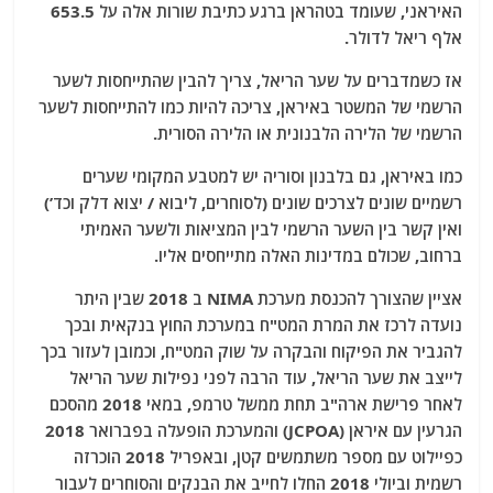
האיראני, שעומד בטהראן ברגע כתיבת שורות אלה על 653.5
אלף ריאל לדולר.
אז כשמדברים על שער הריאל, צריך להבין שהתייחסות לשער
הרשמי של המשטר באיראן, צריכה להיות כמו להתייחסות לשער
הרשמי של הלירה הלבנונית או הלירה הסורית.
כמו באיראן, גם בלבנון וסוריה יש למטבע המקומי שערים
רשמיים שונים לצרכים שונים (לסוחרים, ליבוא / יצוא דלק וכד’)
ואין קשר בין השער הרשמי לבין המציאות ולשער האמיתי
ברחוב, שכולם במדינות האלה מתייחסים אליו.
אציין שהצורך להכנסת מערכת NIMA ב 2018 שבין היתר
נועדה לרכז את המרת המט"ח במערכת החוץ בנקאית ובכך
להגביר את הפיקוח והבקרה על שוק המט"ח, וכמובן לעזור בכך
לייצב את שער הריאל, עוד הרבה לפני נפילות שער הריאל
לאחר פרישת ארה"ב תחת ממשל טרמפ, במאי 2018 מהסכם
הגרעין עם איראן (JCPOA) והמערכת הופעלה בפברואר 2018
כפיילוט עם מספר משתמשים קטן, ובאפריל 2018 הוכרזה
רשמית וביולי 2018 החלו לחייב את הבנקים והסוחרים לעבור