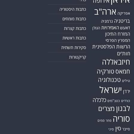
ישראל
ירדן
כלכלה
כורדים
כטב"מים
לבנון
מצרים
סוריה
סחר סמים
סין
סייבר
סיני
עזה
סעודיה
עירק
צבא סוריה חופשי
צרפת
קונייטרה
קורונה
קטאר
רוסיה
רפואה
שיעים
תוכנית הגרעין
תימן