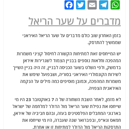
F
T
E
T
W
a
w
m
el
h
מדברים על שער הריאל
c
itt
ai
e
at
e
er
l
g
s
בזמן האחרון שוב כולם מדברים על שער הריאל האיראני
b
ra
A
שממשיך להתרסק.
o
m
p
יש המייחסים זאת למתיחות הקשורה לחיסול קציני משמרות
o
p
המהפכה וחלאות נוספים בבניין הצמוד לשגרירות איראן
k
בדמשק, ולפי השלט בשער הכניסה לבניין, זה היה בניין השייך
לשירות הקונסולרי האיראני בסוריה, ושבפועל שימש את
משמרות המהפכה, וכמובן מוסיפים כמה מילים על הנקמה
האיראנית הצפויה.
לא מזמן, לאחר השבת השחורה של ה 7 באוקטובר 23 היו מי
שייחסו את נפילת שער הריאל מול הדולר למלחמה של ישראל
בארגוני המחבלים הפלסטינים בעזה, ובהם חביביה של איראן,
חמאס וגא"פ, ובפברואר שנה שעברה, היו מי שייחסו את
התרסקות הריאל מול הדולר למתיחות זו או אחרת.