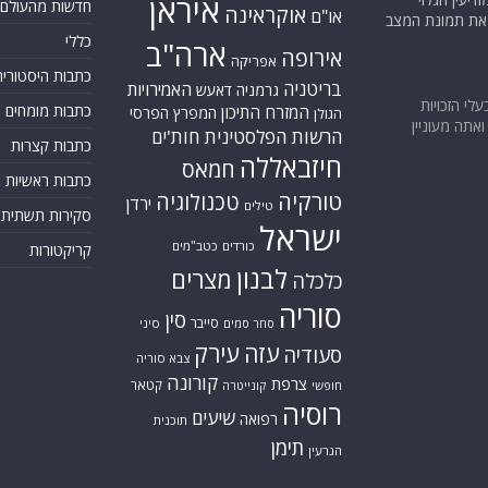
איראן
חדשות מהעולם
אוקראינה
או"ם
א את תמונת המצב
כללי
ארה"ב
אירופה
אפריקה
כתבות היסטוריה
בריטניה
האמירויות
גרמניה
דאעש
בעלי הזכויות
כתבות מומחים
המזרח התיכון
המפרץ הפרסי
הגולן
אתה מעוניין
הרשות הפלסטינית
חות'ים
כתבות קצרות
חיזבאללה
חמאס
כתבות ראשיות
טורקיה
טכנולוגיה
ירדן
טילים
סקירות תשתית
ישראל
כורדים
כטב"מים
קריקטורות
לבנון
מצרים
כלכלה
סוריה
סין
סייבר
סיני
סחר סמים
עזה
עירק
סעודיה
צבא סוריה
קורונה
צרפת
קטאר
חופשי
קונייטרה
רוסיה
שיעים
רפואה
תוכנית
תימן
הגרעין