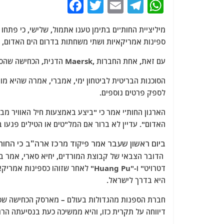
F
T
E
T
W
a
w
m
el
h
c
itt
ai
e
at
ספינות אמריקאיות ושתי משחתות בדרום הים האדום, ו
e
er
l
g
s
עם זאת, אחת החברות ,Maersk הדנית, הכחישה שהספינה שלה הותקפה.
b
ra
A
o
m
p
הסוכנות הבריטית לביטחון ימי, אמברי, אמרה שהיא מ
לספק פרטים נוספים.
o
p
k
הארגון החות'י אמר כי "ביצע באמצעות חיל האוויר 
האדום". עדיין לא ברור אם המל"טים או הטילים פגעו 
ביום ראשון שעבר אמר פיקוד מרכז ארה"ב כי החות'י
היא בדרך לישראל.
חברת הספנות מהגדולות בעולם – מארסק הכחישה שסר
דיווחה על תקרית כזו, והיא ממשיכה כעת בנסיעתה הר