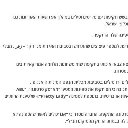
מיליציית החות'ים בתימן טענו אתמול, שלישי, כי פתחו בשש תקיפות עם מל"טים וטילים במהלך 96 השעות האחרונות נגד
כלפי ישראל.
ודעת למספר פיצוצים שהתרחשו בסביבת האי התימני זוקר – زقر , מבלי
מבצע צבאי איכותי בתקיפת שתי משחתות מלחמה אמריקאיות בים
במטרות.
ם ירו טילים בסביבת מכלית הנפט הסינית הואנג פו.
הדובר הצבאי של קבוצת המורדים, יחיא סארי, אמר בתגובה כי הם תקפו את ספינות המטען "מארסק סרטוגה", "ABL
דטרויט" ו-"Huang Pu" לאחר שזוהו כספינות אמריקאיות או בריטיות, בתוספת לספינה "Pretty Lady"» שלטענת החות'ים
טוגה הותקפה. החברה מסרה כי "אנו יכולים לאשר שהספינה לא
גילה בבטחה הרחק מהמיקום הנ"ל".