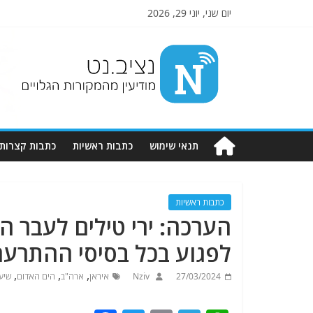
יום שני, יוני 29, 2026
Nziv.net
מודיעין
מהמקורות
הגלויים
תנאי שימוש
כתבות ראשיות
כתבות קצרות
כתבות ראשיות
הערכה: ירי טילים לעבר הא
לפגוע בכל בסיסי ההתרעה
,
,
,
27/03/2024
Nziv
איראן
ארה"ב
הים האדום
שיע