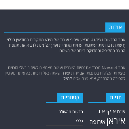
אודות
אתר החדשות נציב.נט מבצע איסוף ועיבוד של מידע ממקורות המודיעין הגלוי
(רשתות חברתיות, עיתונות, עדויות מקומיות ועוד) על מנת להביא את תמונת
המצב המקיפה והמדויקת ביותר של השטח.
אתר Nziv.net מכבד את זכויות היוצרים ועושה מאמצים לאיתור בעלי הזכויות
ביצירות הכלולות בכתבות. אם זיהית יצירה שאתה בעל הזכויות בה ואתה מעוניין
להסירה מהכתבה, אנא פנה אלינו
למייל
תגיות
קטגוריות
אוקראינה
או"ם
חדשות מהעולם
איראן
אירופה
כללי