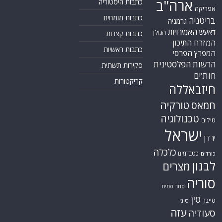
ארה"ב
כתבות היסטוריה
אפריקה
כתבות מומחים
בריטניה
גרמניה
האמירויות
דאעש
הגולן
כתבות קצרות
המזרח התיכון
כתבות ראשיות
המפרץ הפרסי
הרשות הפלסטינית
סקירות תשתית
חות'ים
קריקטורות
חיזבאללה
טורקיה
חמאס
טכנולוגיה
טילים
ישראל
ירדן
כלכלה
כטב"מים
כורדים
לבנון
מצרים
סוריה
סחר סמים
סין
סייבר
סיני
עזה
סעודיה