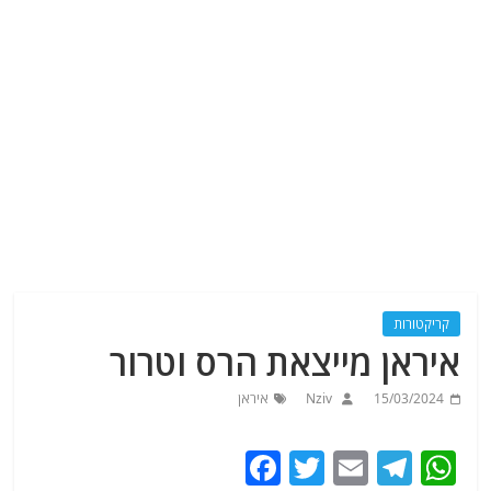
קריקטורות
איראן מייצאת הרס וטרור
15/03/2024
Nziv
איראן
F
T
E
T
W