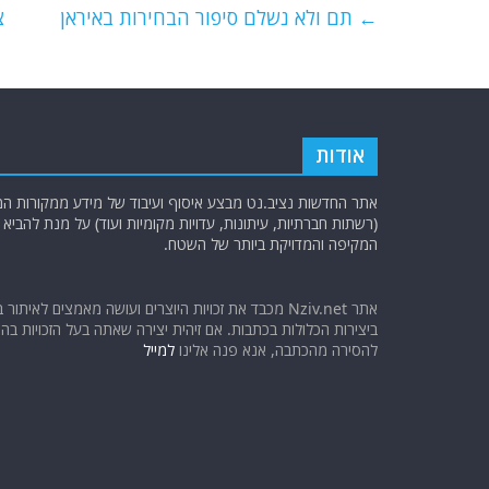
e
er
l
g
s
←
תם ולא נשלם סיפור הבחירות באיראן
צ
b
ra
A
o
m
p
o
p
k
אודות
אתר החדשות נציב.נט מבצע איסוף ועיבוד של מידע ממקורות המוד
(רשתות חברתיות, עיתונות, עדויות מקומיות ועוד) על מנת להבי
המקיפה והמדויקת ביותר של השטח.
אתר Nziv.net מכבד את זכויות היוצרים ועושה מאמצים לאיתור 
ביצירות הכלולות בכתבות. אם זיהית יצירה שאתה בעל הזכויות בה ו
להסירה מהכתבה, אנא פנה אלינו
למייל