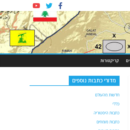
ם
קריקטורות
מדורי כתבות נוספים
חדשות מהעולם
כללי
כתבות היסטוריה
כתבות מומחים