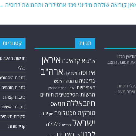
פון קוריאה שולחת מיליוני פגזי ארטילריה ותחמושת לרוסיה
→
תגיות
קטגוריות
יעין הגלוי
איראן
חדשות מהעולם
אוקראינה
או"ם
א את תמונת המצב
כללי
ארה"ב
אירופה
אפריקה
כתבות היסטוריה
בריטניה
גרמניה
דאעש
בעלי הזכויות
האמירויות
כתבות מומחים
הגולן
הסכם הגרעין
אתה מעוניין
הרשות הפלסטינית
חות'ים
כתבות קצרות
חיזבאללה
חמאס
כתבות ראשיות
טורקיה
טכנולוגיה
ירדן
יוון
סקירות תשתית
ישראל
כלכלה
כורדים
קריקטורות
לבנון
מצרים
לוב
מרוקו