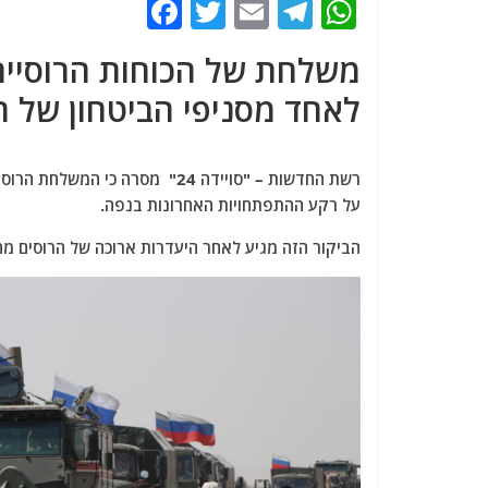
F
T
E
T
W
a
w
m
el
h
משלחת של הכוחות הרוסיים 
c
itt
ai
e
at
לאחד מסניפי הביטחון של 
e
er
l
g
s
b
ra
A
o
m
p
רשת החדשות – "סויידה 24" מסרה
על רקע ההתפתחויות האחרונות בנפה.
o
p
k
הביקור הזה מגיע לאחר היעדרות ארוכה של הרוסים מה