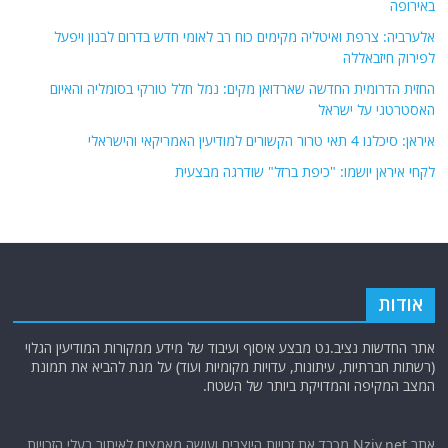
באירופה
אלערביה: צרפת ואיטליה מקימים כוח רב לאומי חדש בדרום לבנון ויפעל
לפירוק חיזבאללה
החזית הדרומית החדשה שארדואן מקים: נמל חלל טורקי בסומליה והאיום
האסטרטגי על ישראל
איראן: סיכלנו 4 תאי טרור הקשורים למודיעין האמריקאי והישראלי
לקחי איראן יושמו: "כיפת ברזל" שודרגה מבצעית
אודות
אתר החדשות נציב.נט מבצע איסוף ועיבוד של מידע ממקורות המודיעין הגלוי
(רשתות חברתיות, עיתונות, עדויות מקומיות ועוד) על מנת להביא את תמונת
המצב המקיפה והמדויקת ביותר של השטח.
אתר Nziv.net מכבד את זכויות היוצרים ועושה מאמצים לאיתור בעלי הזכויות