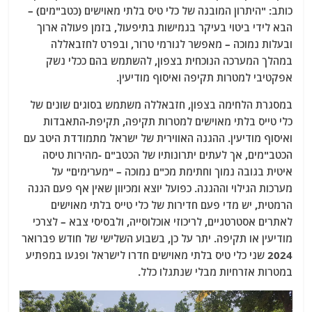
כותב: "היתרון המובנה של כלי טיס בלתי מאוישים (כטב"מים) –
הבא לידי ביטוי בעיקר בגמישות בתיפעול, בזמן פעולה ארוך
ובעלות נמוכה – מאפשר לגורמי טרור, ובפרט לחזבאללה
במהלך המערכה הנוכחית בצפון, להשתמש בהם ככלי נשק
אפקטיבי למטרות תקיפה ואיסוף מודיעין.
במסגרת הלחימה בצפון, חזבאללה משתמש בסוגים שונים של
כלי טייס בלתי מאוישים למטרות תקיפה, תקיפת-התאבדות
ואיסוף מודיעין. ההגנה האווירית של ישראל מתמודדת היטב עם
הכטב"מים, אך לעתים יתרונותיו של הכטב"ם -מהירות טיסה
איטית בגובה נמוך וחתימת מכ"ם נמוכה – "מערימים" על
מערכות הגילוי וההגנה. כפועל יוצא ומכיוון שאין אף פעם הגנה
הרמטית, יש מדי פעם חדירות של כלי טייס בלתי מאוישים
לאתרים אסטרטגיים, לריכוזי אוכלוסייה, ולבסיסי צבא – לצרכי
מודיעין או תקיפה. יתר על כן, בשבוע השלישי של חודש פברואר
2024 שני כלי טיס בלתי מאוישים חדרו לישראל ופגעו במפתיע
במטרות אזרחיות מבלי שנתגלו כלל.