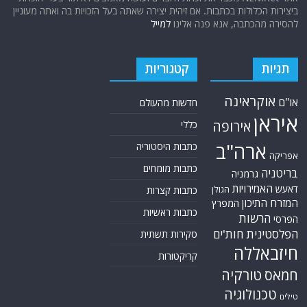
ביצירות הכלולות בכתבות. אם זיהית יצירה שאתה בעל הזכויות בה ואתה מעוניין
להסירה מהכתבה, אנא פנה אלינו
למייל
תגיות
קטגוריות
אוקראינה
או"ם
חדשות מהעולם
איראן
אירופה
כללי
ארה"ב
כתבות היסטוריה
אפריקה
כתבות מומחים
בריטניה
גרמניה
האמירויות
דאעש
הגולן
כתבות קצרות
המזרח התיכון
המפרץ
כתבות ראשיות
הרשות
הפרסי
הפלסטינית
חות'ים
סקירות תשתית
חיזבאללה
קריקטורות
טורקיה
חמאס
טכנולוגיה
טילים