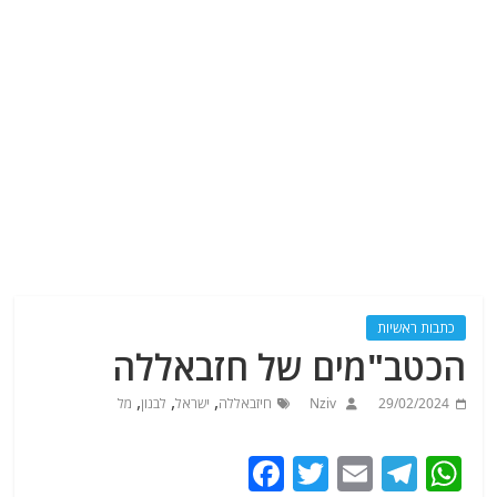
כתבות ראשיות
הכטב"מים של חזבאללה
,
,
,
29/02/2024
Nziv
חיזבאללה
ישראל
לבנון
מל
F
T
E
T
W