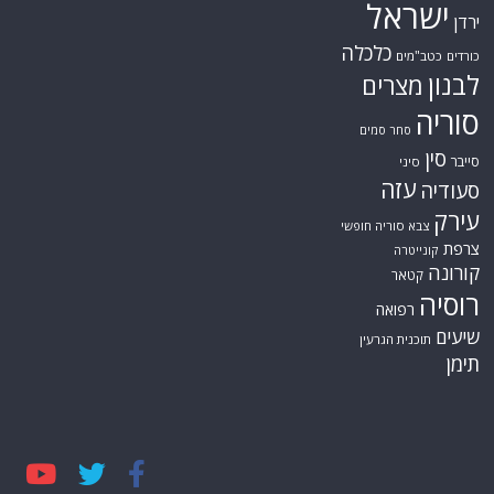
ישראל
ירדן
כלכלה
כורדים
כטב"מים
לבנון
מצרים
סוריה
סחר סמים
סין
סייבר
סיני
עזה
סעודיה
עירק
צבא סוריה חופשי
צרפת
קונייטרה
קורונה
קטאר
רוסיה
רפואה
שיעים
תוכנית הגרעין
תימן