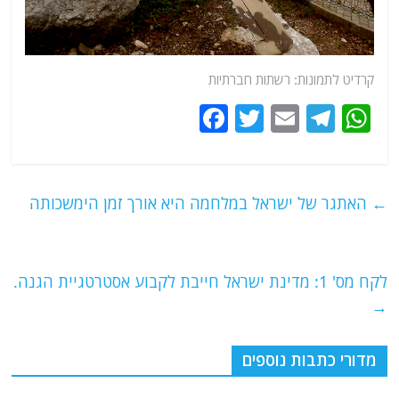
קרדיט לתמונות: רשתות חברתיות
F
T
E
T
W
a
w
m
el
h
c
itt
ai
e
at
e
er
l
g
s
←
האתגר של ישראל במלחמה היא אורך זמן הימשכותה
b
ra
A
o
m
p
o
p
לקח מס' 1: מדינת ישראל חייבת לקבוע אסטרטגיית הגנה.
→
k
מדורי כתבות נוספים