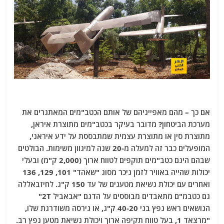
אם כך – מהם מאפייניהם של אותם הכטב"מים המאתגרים את
מערכת הביטחון? מדובר בעיקר בכטב"מים מתוצרת איראן,
מתוצרת סין או מתוצרת עצמית שמתבססת על ידע איראני,
המופעלים כבר זה למעלה מ-20 שנה למיגוון משימות. הבולטים
שבהם הינם כטב"מים תוקפים לטווח ארוך (2,000 ק"מ) ובעלי
יכולות שהייה באוויר לזמן ניכר מסוג "שאהד" 101, 129, 136
ואחרים עם יכולת נשיאת מטענים של עד 150 ק"ג. לחיזבאללה
גם כטבמ"ם מתאבדים מבוססים על הדגם "אבאביל 2T"
הנושאים ראש נפץ בני 40-20 ק"ג, או גירסה משודרגת שלו,
"מרצאד 1, בעל טווח תקיפה ארוך ויכולת נשיאת מטען נפץ רב.