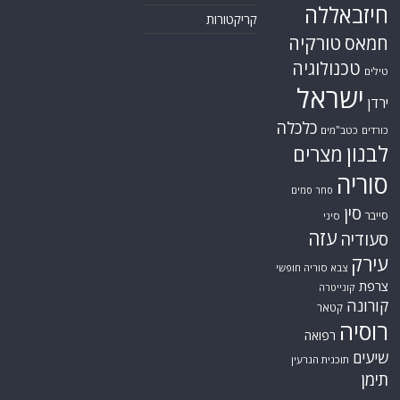
ארה"ב
כתבות היסטוריה
אפריקה
כתבות מומחים
בריטניה
גרמניה
האמירויות
דאעש
הגולן
כתבות קצרות
המזרח התיכון
המפרץ
כתבות ראשיות
הרשות
הפרסי
הפלסטינית
חות'ים
סקירות תשתית
חיזבאללה
קריקטורות
טורקיה
חמאס
טכנולוגיה
טילים
ישראל
ירדן
כלכלה
כורדים
כטב"מים
לבנון
מצרים
סוריה
סחר סמים
סין
סייבר
סיני
עזה
סעודיה