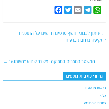
F
T
E
T
W
a
w
m
el
h
c
itt
ai
e
at
e
er
l
g
s
←
עיתון לבנוני חושף פרטים חדשים על התוכנית
b
ra
A
לתקיפה נרחבת ברפיח
o
m
p
o
p
המשטר במצרים במצוקה ומשדר שהוא "השתגע"
→
k
מדורי כתבות נוספים
חדשות מהעולם
כללי
כתבות היסטוריה