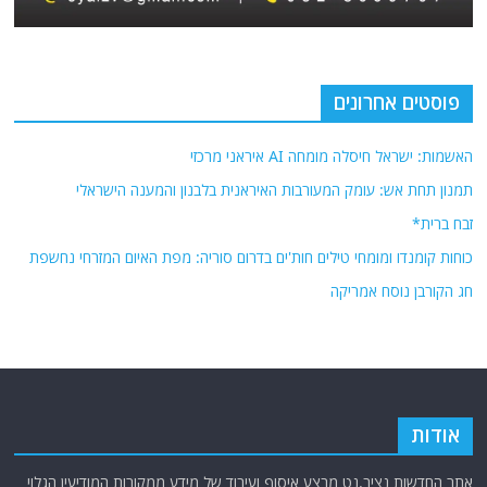
פוסטים אחרונים
האשמות: ישראל חיסלה מומחה AI איראני מרכזי
תמנון תחת אש: עומק המעורבות האיראנית בלבנון והמענה הישראלי
זבח ברית*
כוחות קומנדו ומומחי טילים חות'ים בדרום סוריה: מפת האיום המזרחי נחשפת
חג הקורבן נוסח אמריקה