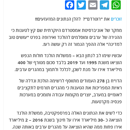
F
T
E
T
W
a
w
m
el
h
זוכרים
את "רוטרדם"? להלן הנתונים המזעזעים!!
c
itt
ai
e
at
e
er
l
g
s
מחקר של אוניברסיטת אמסטרדם היוקרתית שם קץ לטענות כי
ההגירה של ערבים ומוסלמים להולנד ואירופה בפרט "עושים טוב
b
ra
A
למדינה" אלה ההפך הגמור זה רק עושה רע!.
o
m
p
עכשיו שימו לב לנתון הבא – ממשלות הולנד חולות הנפש
o
p
הוציאו משנת 1995 ועד 2019 בלבד סכום מטורף של 400
k
מיליארד אירו על מנת לשכן, לכלכל ולתמוך במהגרים ערבים.
הדו"ח בן 278 העמודים מתווסף לרשימה הולכת וגדלה של
ראיות המפריכות את הטענות כי מהגרים תורמים לתקציבים
לאומיים במערב, יוצרים מקומות עבודה ותומכים במערכות
פנסיה מקרטעות.
כדי לשים את הנתונים האלה בפרספקטיבה, ממשלת הולנד
הוציאה כ -30 מיליארד אירו על חינוך בשנת 2016 – 2 מיליארד
אירו פחות ממה שהיא הוציאה על מהגרים ערבים באותה שנה.