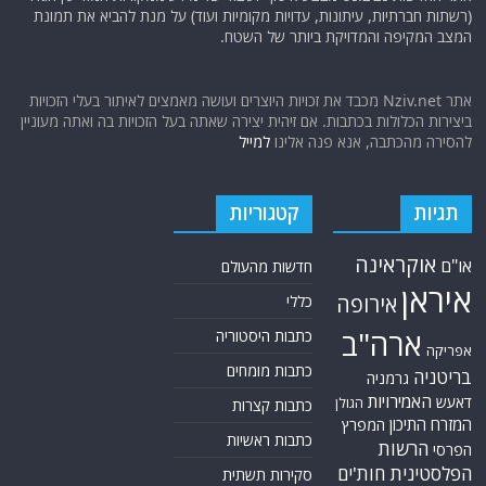
אודות
אתר החדשות נציב.נט מבצע איסוף ועיבוד של מידע ממקורות המודיעין הגלוי
(רשתות חברתיות, עיתונות, עדויות מקומיות ועוד) על מנת להביא את תמונת
המצב המקיפה והמדויקת ביותר של השטח.
אתר Nziv.net מכבד את זכויות היוצרים ועושה מאמצים לאיתור בעלי הזכויות
ביצירות הכלולות בכתבות. אם זיהית יצירה שאתה בעל הזכויות בה ואתה מעוניין
להסירה מהכתבה, אנא פנה אלינו
למייל
תגיות
קטגוריות
אוקראינה
או"ם
חדשות מהעולם
איראן
אירופה
כללי