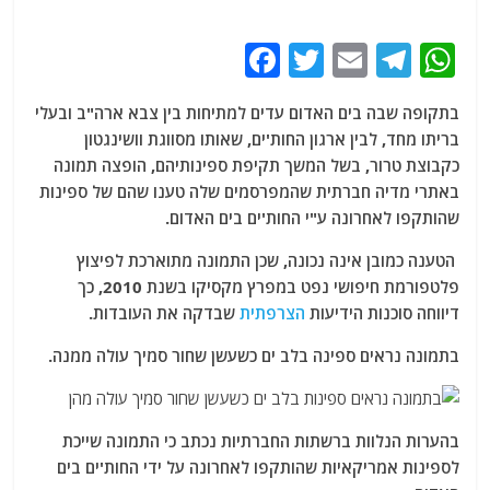
F
T
E
T
W
a
w
m
el
h
בתקופה שבה בים האדום עדים למתיחות בין צבא ארה"ב ובעלי
c
itt
ai
e
at
בריתו מחד, לבין ארגון החות'ים, שאותו מסווגת וושינגטון
e
er
l
g
s
כקבוצת טרור, בשל המשך תקיפת ספינותיהם, הופצה תמונה
b
ra
A
באתרי מדיה חברתית שהמפרסמים שלה טענו שהם של ספינות
שהותקפו לאחרונה ע"י החות'ים בים האדום.
o
m
p
o
p
הטענה כמובן אינה נכונה, שכן התמונה מתוארכת לפיצוץ
פלטפורמת חיפושי נפט במפרץ מקסיקו בשנת 2010, כך
k
דיווחה סוכנות הידיעות
הצרפתית
שבדקה את העובדות.
בתמונה נראים ספינה בלב ים כשעשן שחור סמיך עולה ממנה.
בהערות הנלוות ברשתות החברתיות נכתב כי התמונה שייכת
לספינות אמריקאיות שהותקפו לאחרונה על ידי החות'ים בים