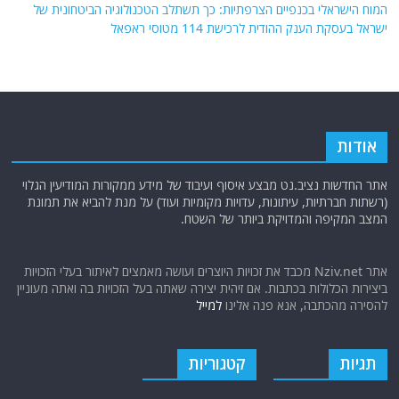
המוח הישראלי בכנפיים הצרפתיות: כך תשתלב הטכנולוגיה הביטחונית של
ישראל בעסקת הענק ההודית לרכישת 114 מטוסי ראפאל
אודות
אתר החדשות נציב.נט מבצע איסוף ועיבוד של מידע ממקורות המודיעין הגלוי
(רשתות חברתיות, עיתונות, עדויות מקומיות ועוד) על מנת להביא את תמונת
המצב המקיפה והמדויקת ביותר של השטח.
אתר Nziv.net מכבד את זכויות היוצרים ועושה מאמצים לאיתור בעלי הזכויות
ביצירות הכלולות בכתבות. אם זיהית יצירה שאתה בעל הזכויות בה ואתה מעוניין
להסירה מהכתבה, אנא פנה אלינו
למייל
תגיות
קטגוריות