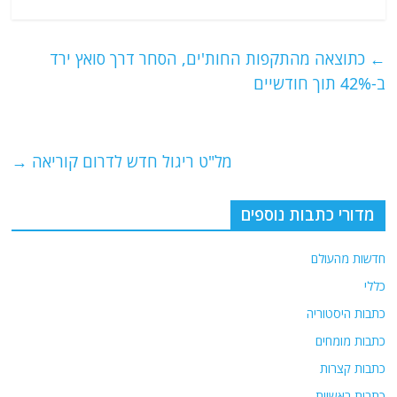
a
w
m
el
h
c
itt
ai
e
at
e
er
l
g
s
←
כתוצאה מהתקפות החות'ים, הסחר דרך סואץ ירד
b
ra
A
ב-42% תוך חודשיים
o
m
p
o
p
מל"ט ריגול חדש לדרום קוריאה
→
k
מדורי כתבות נוספים
חדשות מהעולם
כללי
כתבות היסטוריה
כתבות מומחים
כתבות קצרות
כתבות ראשיות