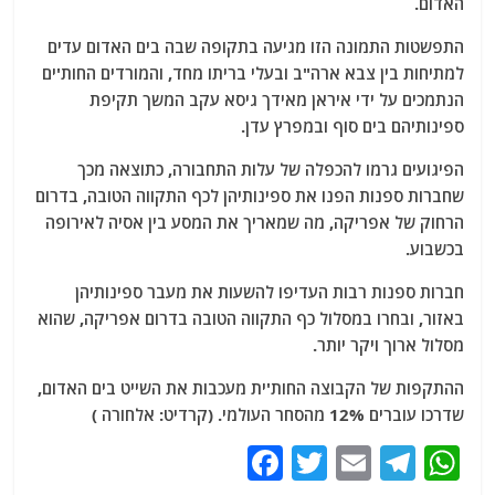
האדום.
התפשטות התמונה הזו מגיעה בתקופה שבה בים האדום עדים
למתיחות בין צבא ארה"ב ובעלי בריתו מחד, והמורדים החות'ים
הנתמכים על ידי איראן מאידך גיסא עקב המשך תקיפת
ספינותיהם בים סוף ובמפרץ עדן.
הפיגועים גרמו להכפלה של עלות התחבורה, כתוצאה מכך
שחברות ספנות הפנו את ספינותיהן לכף התקווה הטובה, בדרום
הרחוק של אפריקה, מה שמאריך את המסע בין אסיה לאירופה
בכשבוע.
חברות ספנות רבות העדיפו להשעות את מעבר ספינותיהן
באזור, ובחרו במסלול כף התקווה הטובה בדרום אפריקה, שהוא
מסלול ארוך ויקר יותר.
ההתקפות של הקבוצה החות'ית מעכבות את השייט בים האדום,
שדרכו עוברים 12% מהסחר העולמי. (קרדיט: אלחורה )
F
T
E
T
W