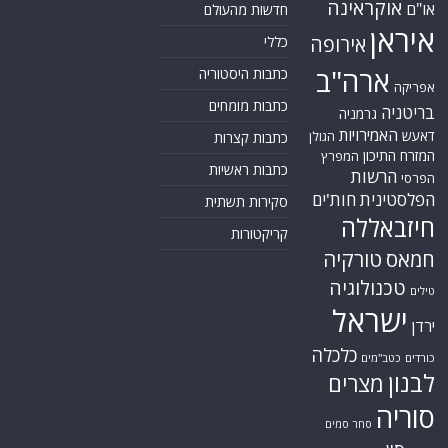
אוקראינה
או"ם
חדשות מהעולם
איראן
אירופה
כללי
ארה"ב
כתבות היסטוריה
אפריקה
כתבות מומחים
בריטניה
גרמניה
האמירויות
דאעש
הגולן
כתבות קצרות
המזרח התיכון
המפרץ
כתבות ראשיות
הרשות
הפרסי
הפלסטינית
חות'ים
סקירות תשתית
חיזבאללה
קריקטורות
טורקיה
חמאס
טכנולוגיה
טילים
ישראל
ירדן
כלכלה
כורדים
כטב"מים
לבנון
מצרים
סוריה
סחר סמים