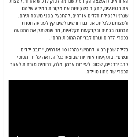
האחראים להפצצה הקודמת שגרמה לנזק לרכוש אזרחי, לפצות
את הנפגעים, לחקור בשקיפות את מקורות המידע שלהם
שגרמו לנפילת חללים אזרחים, להתנצל בפני משפחותיהם,
ולפצותם כלכלית. אנו גם דורשים לשים קץ לפגיעה חסרת
הבחנה בבתים ובקרקעות חקלאיות, מה שמשתק את התנועה
בכפרי הדרום וגורם לבריחה המונית מהם".
בלילה שבין רביעי לחמישי נהרגו 10 אזרחים, "רובם ילדים
ונשים", בתקיפות אוויריות שבוצעו ככל הנראה על ידי מטוסי
קרב ירדניים, שכוונו לעיירות ארמן ומלה, דרומית מזרחית לאזור
הכפרי של מחוז סויידה.