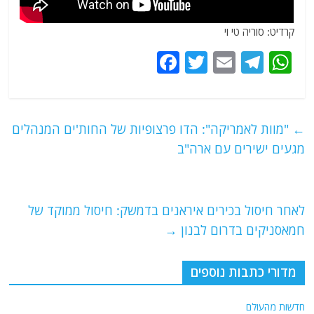
קרדיט: סוריה טי וי
F
T
E
T
W
a
w
m
el
h
c
itt
ai
e
at
e
er
l
g
s
←
"מוות לאמריקה": הדו פרצופיות של החות'ים המנהלים
b
ra
A
מגעים ישירים עם ארה"ב
o
m
p
o
p
לאחר חיסול בכירים איראנים בדמשק: חיסול ממוקד של
k
חמאסניקים בדרום לבנון
→
מדורי כתבות נוספים
חדשות מהעולם