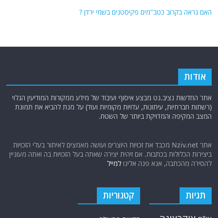
האם נראה בקרוב כטב"מים פקיסטנים בשמי ירדן ?
אודות
אתר החדשות נציב.נט מבצע איסוף ועיבוד של מידע ממקורות המודיעין הגלוי
(רשתות חברתיות, עיתונות, עדויות מקומיות ועוד) על מנת להביא את תמונת
המצב המקיפה והמדויקת ביותר של השטח.
אתר Nziv.net מכבד את זכויות היוצרים ועושה מאמצים לאיתור בעלי הזכויות
ביצירות הכלולות בכתבות. אם זיהית יצירה שאתה בעל הזכויות בה ואתה מעוניין
להסירה מהכתבה, אנא פנה אלינו
למייל
תגיות
קטגוריות