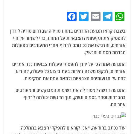
F
T
E
T
W
a
w
m
el
h
בשבת קראו תנועת הדרוזים במחוז סויידה שבדרום סוריה לירדן
c
itt
ai
e
at
להפסיק את תקיפותיה הצבאיות על המחוז, כדי לשמור על חיי
e
er
l
g
s
אזרחים, והדגישו את נכונותם לרדוף אחרי המעורבים בפעולות
b
ra
A
הברחת הסמים והנשק.
o
m
p
התנועה אמרה כי על ירדן להפסיק פעולות צבאיות נגד אתרים
o
p
אזרחיים, לנקוט משנה זהירות בעת ביצוע כל פעולה, להודיע ​​
להם על תנועותיהם הצבאיות ולתאם עמם את התקיפות.
k
התנועה דרשה למסור לה את רשימות המבוקשים והמעורבים
בהברחות וסחר בסמים ונשק, תוך הדגשת יכולתה לרדוף
אחריהם.
עוד נכתב בהודעה, "אנו קוראים למפקדי הצבא בממלכה