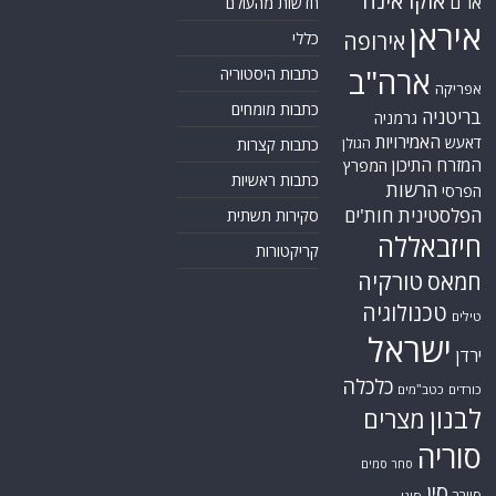
אוקראינה
או"ם
חדשות מהעולם
איראן
אירופה
כללי
ארה"ב
כתבות היסטוריה
אפריקה
כתבות מומחים
בריטניה
גרמניה
האמירויות
דאעש
הגולן
כתבות קצרות
המזרח התיכון
המפרץ
כתבות ראשיות
הרשות
הפרסי
הפלסטינית
חות'ים
סקירות תשתית
חיזבאללה
קריקטורות
טורקיה
חמאס
טכנולוגיה
טילים
ישראל
ירדן
כלכלה
כורדים
כטב"מים
לבנון
מצרים
סוריה
סחר סמים
סין
סייבר
סיני