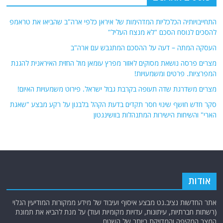
התחייבויותיה הכלכליות המדהימות של איראן כלפי ארה"ב שהביאו את טראמפ
להסכים לנוסח הסכם "לא מנצח העליל"
העסקה המתה – דעה על ההסכם המתגבש עם ארה"ב
מצרים פרסה נושאת מסוקים לאזור מפרץ עומאן מול החזית האיראנית להגנת
המפרציות. פרטים ומשמעויות!
מצרים משדרגת שדה תעופה בקרבת גבול ישראל. פירוט משמעויות האיום!
סקר חדש חושף שינוי חסר תקדים בדעת הקהל בלבנון על רקע מבצע "שאגת
הארי" והשיחות הישירות המתנהלות בוושינגטון
אודות
אתר החדשות נציב.נט מבצע איסוף ועיבוד של מידע ממקורות המודיעין הגלוי
(רשתות חברתיות, עיתונות, עדויות מקומיות ועוד) על מנת להביא את תמונת
המצב המקיפה והמדויקת ביותר של השטח.