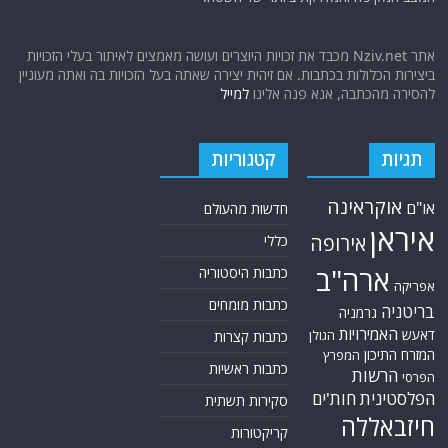
אתר Nziv.net מכבד את זכויות היוצרים ועושה מאמצים לאיתור בעלי הזכויות
ביצירות הכלולות בכתבות. אם זיהית יצירה שאתה בעל הזכויות בה ואתה מעוניין
להסירה מהכתבה, אנא פנה אלינו
למייל
תגיות
קטגוריות
אוקראינה
או"ם
חדשות מהעולם
איראן
אירופה
כללי
ארה"ב
כתבות היסטוריה
אפריקה
כתבות מומחים
בריטניה
גרמניה
האמירויות
דאעש
הגולן
כתבות קצרות
המזרח התיכון
המפרץ
כתבות ראשיות
הרשות
הפרסי
הפלסטינית
חות'ים
סקירות תשתית
חיזבאללה
קריקטורות