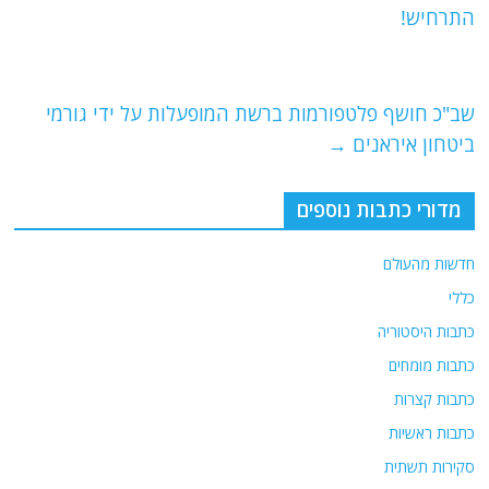
b
ra
A
התרחיש!
o
m
p
o
p
שב"כ חושף פלטפורמות ברשת המופעלות על ידי גורמי
k
ביטחון איראנים
→
מדורי כתבות נוספים
חדשות מהעולם
כללי
כתבות היסטוריה
כתבות מומחים
כתבות קצרות
כתבות ראשיות
סקירות תשתית