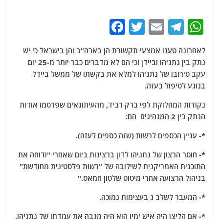
F
T
E
T
W
a
w
m
el
h
לאחרונה טענו אמצעי תקשורת הן בארה"ב והן בישראל כי יש
c
itt
ai
e
at
נתק בין נתניהו וביידן וכי הם לא מדברים כבר יותר מ-25 יום
e
er
l
g
s
עקב סירובו של נתניהו למלא את בקשתו של ממשל ביידל
b
ra
A
בנוגע לטיפול בעזה.
o
m
p
נקודות המחלוקת לפי ברק רביד, מהעיתונאים שפרסמו אודות
o
p
הנתק בין 2 המנהיגים הם:
k
*- עניין הכספים לרשות (שזה כספים לעזה).
*- חוסר הרצון של נתניהו לדון ברצינות ביום שאחרי "ודוחה את
התוכנית האמריקנית לשילובה של "רשות פלסטינית מחודשת"
בניהול הרצועה אחרי מיטוט שלטון חמאס."
*- המעבר לשלב ג בעצימות נמוכה.
*- אם הליצן היה איש ימין הוא היה מגבה את עמדתו של נתניהו.