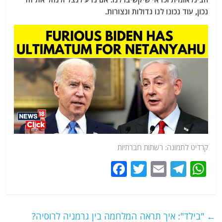
נכון, עוד נכונו לנו גדולות ונצורות.
קרדיט לתמונה: רשתות חברתיות
F
T
E
T
W
a
w
m
el
h
c
itt
ai
e
at
e
er
l
g
s
←
"בילד": איך תראה המלחמה בין גרמניה לרוסיה?