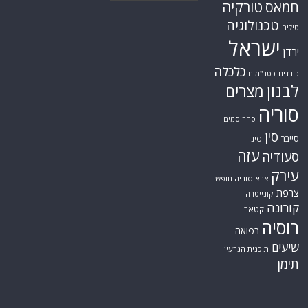
טורקיה
חמאס
טכנולוגיה
טילים
ישראל
ירדן
כלכלה
כורדים
כטב"מים
לבנון
מצרים
סוריה
סחר סמים
סין
סייבר
סיני
עזה
סעודיה
עירק
צבא סוריה חופשי
צרפת
קונייטרה
קורונה
קטאר
רוסיה
רפואה
שיעים
תוכנית הגרעין
תימן