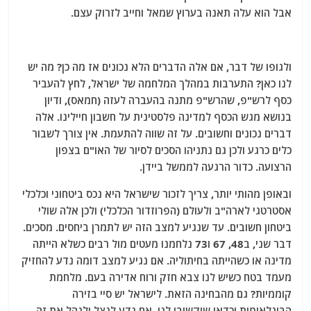
אבל הוא עלה תאנה בערוץ שמאל וחייב לזרוק עצם.
ולגופו של דבר, אם אלה הדברים הלא נכונים אז מה כן? מה יש
לנו כאן? התערבות במהלך המלחמה של ישראל, לחץ להעביר
כסף לרש"פ, שהרש"פ מתנה בהעברה לעזה (חמאס), ודיון
בנושא מגש הכסף למדינה פלסטינית על חשבון חיילינו. אלה
דברים נכונים וחשובים. על זה שווה להתעמת. אין צורך לשבור
כלים כרגע ולכן גם נתניהו הסכים לסיור של האו"ם בצפון
הרצועה. כדור הרגעה לממשל ביידן.
ובאופן מהותי יותר, צריך לזכור שישראל היא נכס ביטחוני וכלכלי
אסטרטגי לארה"ב ולעולם (הפרוזדור הכלכלי) ולכן אלה שולי
ביטחון חשובים. עד שנגיע למצב הזה יש לתמרן ביחסים. מסכים.
דבר שני, ב48, 67 ו73 נלחמנו מעטים מול רבים כשלא הייתה
מדינה או כשהייתה בחיתוליה. אם נגיע למצב דומה נדע להחזיק
מעמד בטח כשיש לנו צבא חזק ורוח אדירה בעם. מלחמת
קוממיות? גם מהבחינה הזאת. לישראל יש סיי בזירה
הבינלאומית וכדאי שיקשיבו לנו. אם נדע לנצל ולנהל את זה