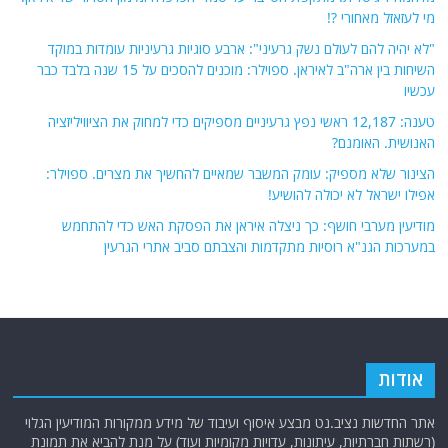
מי לעזאזל מאחורי ?!
"לא יהיה להם לעולם נשק גרעיני": ארבע סוגיות גרעיניות עומדות במוקד
השיחות בין ארה"ב לאיראן. ספוילר: מוכנים להסכים על 15 שנה בלבד כבר
עכשיו
טענה: 12,187 ראשי נפץ גרעיניים מספיקים כדי למחוק את הציוויליזציה
האנושית. האומנם?
הצינור שלא מספיק: עומק המשבר שמאיים להחשיך את מצרים. ספוילר:
אפילו ישראל לא יכולה להושיע!
מודיעין מערבי חושף: כך ניצלה איראן את הפסקת האש כדי להתחמש
במערכות הגנ"א רוסיות מתקדמות והצבתם סביב אתרי הגרעין
אודות
אתר החדשות נציב.נט מבצע איסוף ועיבוד של מידע ממקורות המודיעין הגלוי
(רשתות חברתיות, עיתונות, עדויות מקומיות ועוד) על מנת להביא את תמונת