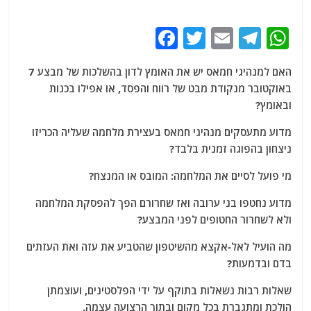
F
T
E
T
W
a
w
m
el
h
האם למנהיגי חמאס יש את האומץ לדון בהשלכות של מבצע 7
c
itt
ai
e
at
באוקטובר מנקודת מבט של רווח והפסד, או אפילו בכנות
e
er
l
g
s
ובאומץ?
b
ra
A
מדוע מתעסקים מנהיגי חמאס בעצירת מלחמה שעליה הכריזו
o
m
p
ניצחון בהפוגה זמנית בלבד?
o
p
מי פועל לסיים את המלחמה: המובס או המנצח?
k
מדוע נחטפו בני ערובה ואז שחרורם הפך להפסקת המלחמה
ולא לשחרור החטופים לפני המבצע?
מה הועיל לאל-אקצא מהשיטפון שהטביע את עזה ואת העזתים
בדם ובדמעות?
שאלות רבות נשאלות בתוקף על ידי הפלסטינים, ועוצמתן
הולכת ומתגברת בכל מקום ובתוך הרצועה עצמה.