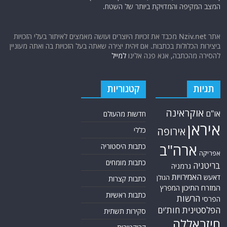
המצב המקיפה והמדויקת ביותר של השטח.
אתר Nziv.net מכבד את זכויות היוצרים ועושה מאמצים לאיתור בעלי הזכויות
ביצירות הכלולות בכתבות. אם זיהית יצירה שאתה בעל הזכויות בה ואתה מעוניין
להסירה מהכתבה, אנא פנה אלינו
למייל
תגיות
קטגוריות
אוקראינה
או"ם
חדשות מהעולם
איראן
אירופה
כללי
ארה"ב
כתבות היסטוריה
אפריקה
כתבות מומחים
בריטניה
גרמניה
האמירויות
דאעש
הגולן
כתבות קצרות
המזרח התיכון
המפרץ
כתבות ראשיות
הרשות
הפרסי
הפלסטינית
חות'ים
סקירות תשתית
חיזבאללה