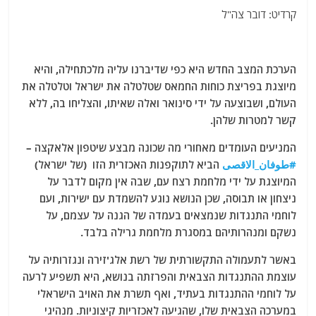
קרדיט: דובר צה"ל
הערכת המצב החדש היא כפי שדיברנו עליה מלכתחילה, והיא
מיוצגת בפריצת כוחות החמאס שטלטלה את ישראל וטלטלה את
העולם, ושבוצעה על ידי סינואר
ואלה שאיתו, והצליחו בה, ללא
קשר למטרות שלהן.
המניעים העומדים מאחורי מה שכונה מבצע שיטפון אלאקצה –
#طوفان_الاقصى
הביא לתוקפנות האכזרית הזו (של ישראל)
המיוצגת על ידי מלחמת רצח עם, שבה אין מקום לדבר על
ניצחון או תבוסה, שכן הנושא נוגע להשמדת עם ישירות, ועם
לוחמי התנגדות שנמצאים בעמדה של הגנה על עצמם, על
נשקם ומנהרותיהם במסגרת מלחמת גרילה בלבד.
באשר לתעמולה התקשורתית של רשת אלג'זירה
ונגזרותיה על
עוצמת ההתנגדות הצבאית והפרזתה בנושא, היא תשפיע לרעה
על לוחמי ההתנגדות בעתיד, ואף תשרת את האויב הישראלי
במערכה הצבאית שלו, שהגיעה לאכזריות קיצוניות. מנהיגי