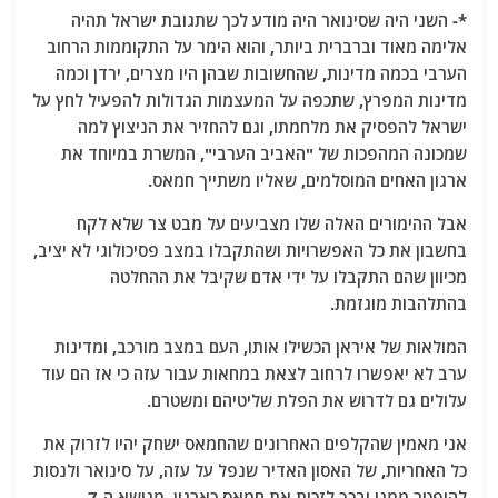
*- השני היה שסינואר היה מודע לכך שתגובת ישראל תהיה
אלימה מאוד וברברית ביותר, והוא הימר על התקוממות הרחוב
הערבי בכמה מדינות, שהחשובות שבהן היו מצרים, ירדן וכמה
מדינות המפרץ, שתכפה על המעצמות הגדולות להפעיל לחץ על
ישראל להפסיק את מלחמתו, וגם להחזיר את הניצוץ למה
שמכונה המהפכות של "האביב הערבי"
, המשרת במיוחד את
ארגון האחים המוסלמים, שאליו משתייך חמאס.
אבל ההימורים האלה שלו מצביעים על מבט צר שלא לקח
בחשבון את כל האפשרויות ושהתקבלו במצב פסיכולוגי לא יציב,
מכיוון שהם התקבלו על ידי אדם שקיבל את ההחלטה
בהתלהבות מוגזמת.
המולאות של איראן הכשילו אותו, העם במצב מורכב, ומדינות
ערב לא יאפשרו לרחוב לצאת במחאות עבור עזה כי אז הם עוד
עלולים גם לדרוש
את הפלת שליטיהם ומשטרם.
אני מאמין שהקלפים האחרונים שהחמאס ישחק יהיו לזרוק את
כל האחריות, של האסון האדיר שנפל על עזה, על סינואר ולנסות
להיפטר ממנו ובכך לזכות את חמאס
כארגון, מנושא ה-7