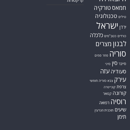
קריקטורות
טורקיה
חמאס
טכנולוגיה
טילים
ישראל
ירדן
כלכלה
כורדים
כטב"מים
לבנון
מצרים
סוריה
סחר סמים
סין
סייבר
סיני
עזה
סעודיה
עירק
צבא סוריה חופשי
צרפת
קונייטרה
קורונה
קטאר
רוסיה
רפואה
שיעים
תוכנית הגרעין
תימן