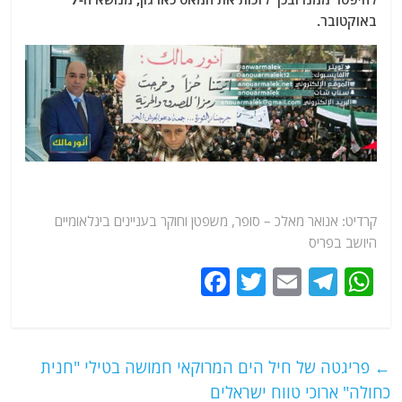
באוקטובר.
קרדיט: אנואר מאלכ – סופר, משפטן וחוקר בעניינים בינלאומיים
היושב בפריס
F
T
E
T
W
a
w
m
el
h
c
itt
ai
e
at
e
er
l
g
s
←
פריגטה של חיל הים המרוקאי חמושה בטילי "חנית
b
ra
A
כחולה" ארוכי טווח ישראלים