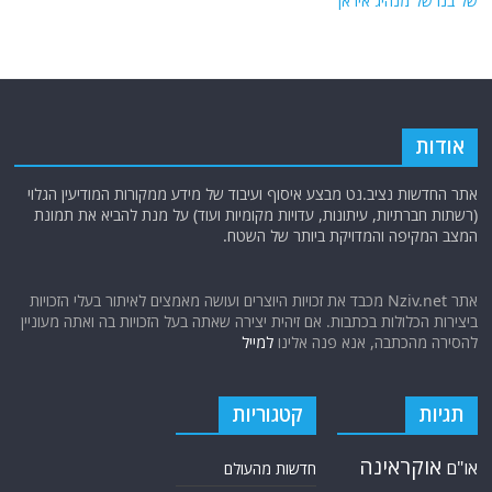
של בנו של מנהיג איראן
אודות
אתר החדשות נציב.נט מבצע איסוף ועיבוד של מידע ממקורות המודיעין הגלוי
(רשתות חברתיות, עיתונות, עדויות מקומיות ועוד) על מנת להביא את תמונת
המצב המקיפה והמדויקת ביותר של השטח.
אתר Nziv.net מכבד את זכויות היוצרים ועושה מאמצים לאיתור בעלי הזכויות
ביצירות הכלולות בכתבות. אם זיהית יצירה שאתה בעל הזכויות בה ואתה מעוניין
להסירה מהכתבה, אנא פנה אלינו
למייל
תגיות
קטגוריות
אוקראינה
או"ם
חדשות מהעולם