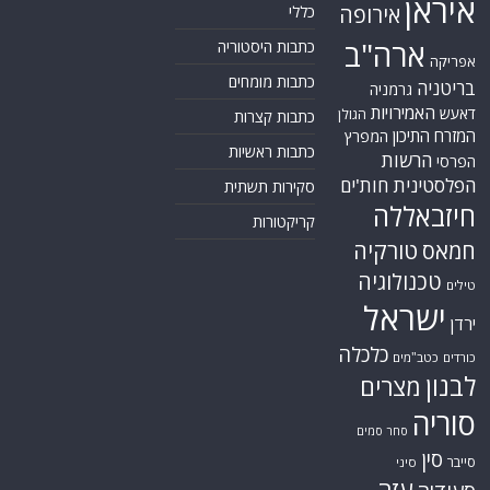
איראן
אירופה
כללי
ארה"ב
כתבות היסטוריה
אפריקה
כתבות מומחים
בריטניה
גרמניה
האמירויות
דאעש
הגולן
כתבות קצרות
המזרח התיכון
המפרץ
כתבות ראשיות
הרשות
הפרסי
הפלסטינית
חות'ים
סקירות תשתית
חיזבאללה
קריקטורות
טורקיה
חמאס
טכנולוגיה
טילים
ישראל
ירדן
כלכלה
כורדים
כטב"מים
לבנון
מצרים
סוריה
סחר סמים
סין
סייבר
סיני
עזה