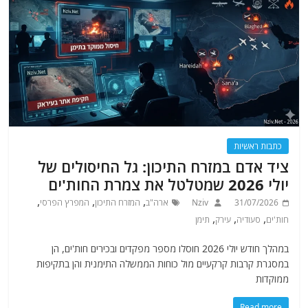
כתבות ראשיות
ציד אדם במזרח התיכון: גל החיסולים של
יולי 2026 שמטלטל את צמרת החות'ים
,
,
,
31/07/2026
Nziv
ארה"ב
המזרח התיכון
המפרץ הפרסי
,
,
,
חות'ים
סעודיה
עירק
תימן
במהלך חודש יולי 2026 חוסלו מספר מפקדים ובכירים חות'ים, הן
במסגרת קרבות קרקעיים מול כוחות הממשלה התימנית והן בתקיפות
ממוקדות
Read more