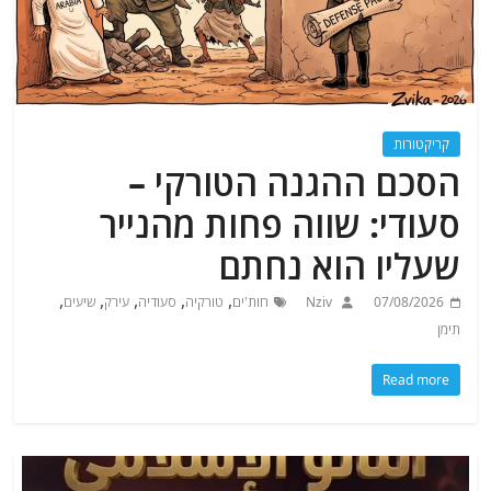
קריקטורות
הסכם ההגנה הטורקי –
סעודי: שווה פחות מהנייר
שעליו הוא נחתם
,
,
,
,
,
07/08/2026
Nziv
חות'ים
טורקיה
סעודיה
עירק
שיעים
תימן
Read more