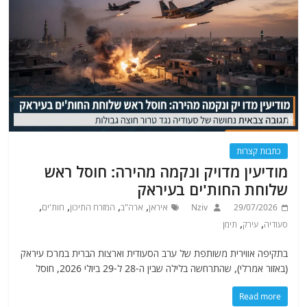
כתבות קצרות
מודיעין מדויק ונקמה מהירה: חוסל ראש
שלוחת החות'ים בעיראק
,
,
,
,
29/07/2026
Nziv
איראן
ארה"ב
המזרח התיכון
חות'ים
,
,
סעודיה
עירק
תימן
בתקיפה אווירית משותפת של ערב הסעודית וארצות הברית במרכז עיראק
(באזור אמרלי), שהתרחשה בלילה שבין ה-28 ל-29 ביולי 2026, חוסל
Read more