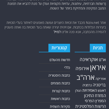
קצרצר לפרשת ראה – "להיות עם חופשי בארצנו"
אודות
אתר החדשות נציב.נט מבצע איסוף ועיבוד של מידע ממקורות המודיעין הגלוי
(רשתות חברתיות, עיתונות, עדויות מקומיות ועוד) על מנת להביא את תמונת
המצב המקיפה והמדויקת ביותר של השטח.
אתר Nziv.net מכבד את זכויות היוצרים ועושה מאמצים לאיתור בעלי הזכויות
ביצירות הכלולות בכתבות. אם זיהית יצירה שאתה בעל הזכויות בה ואתה מעוניין
להסירה מהכתבה, אנא פנה אלינו
למייל
תגיות
קטגוריות
אוקראינה
או"ם
חדשות מהעולם