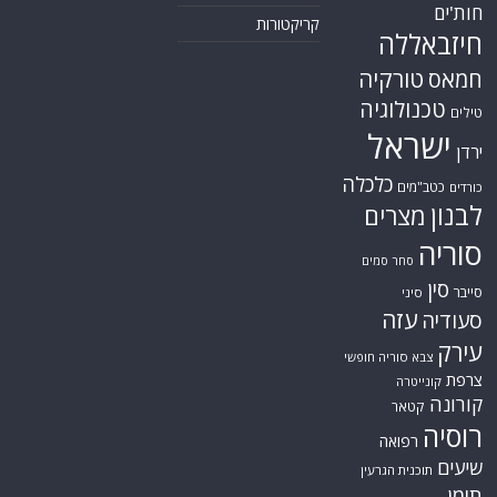
איראן
אירופה
כללי
ארה"ב
כתבות היסטוריה
אפריקה
כתבות מומחים
בריטניה
גרמניה
האמירויות
דאעש
הגולן
כתבות קצרות
המזרח התיכון
כתבות ראשיות
המפרץ הפרסי
הרשות הפלסטינית
סקירות תשתית
חות'ים
קריקטורות
חיזבאללה
טורקיה
חמאס
טכנולוגיה
טילים
ישראל
ירדן
כלכלה
כטב"מים
כורדים
לבנון
מצרים
סוריה
סחר סמים