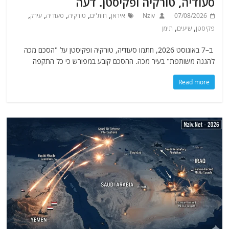
סעודיה, טורקיה ופקיסטן. דעה
,
,
,
,
,
07/08/2026
Nziv
איראן
חות'ים
טורקיה
סעודיה
עירק
,
,
פקיסטן
שיעים
תימן
ב–7 באוגוסט 2026, חתמו סעודיה, טורקיה ופקיסטן על "הסכם מכה
להגנה משותפת" בעיר מכה. ההסכם קובע במפורש כי כל התקפה
Read more