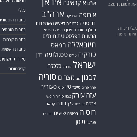
איראן
חדשות מהעולם
אוקראינה
או"ם
א את תמונת המצב
כללי
ארה"ב
אירופה
אפריקה
כתבות היסטוריה
בריטניה
האמירויות
גרמניה
דאעש
בעלי הזכויות
כתבות מומחים
המזרח התיכון
הגולן
המפרץ הפרסי
אתה מעוניין
הרשות הפלסטינית
חות'ים
כתבות קצרות
חיזבאללה
חמאס
כתבות ראשיות
טורקיה
טכנולוגיה
ירדן
טילים
סקירות תשתית
ישראל
כלכלה
כורדים
קריקטורות
סוריה
לבנון
מצרים
לוב
סין
סעודיה
סייבר
סחר סמים
סיני
עזה
עירק
צבא סוריה חופשי
קורונה
צרפת
קטאר
קונייטרה
רוסיה
שיעים
רפואה
תוכנית
תימן
הגרעין