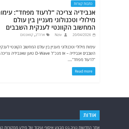
כתבות קצרות
אנבידיה צריכה "לרעוד מפחד": עימו
מילולי וטכנולוגי מעניין בין עולם
המחשוב הקוונטי לענקית השבבים
,
20/04/2026
Nziv
ארה"ב
קוואנטום
עימות מילולי וטכנולוגי מעניין בין עולם המחשוב הקוונטי לענקי
השבבים אנבידיה – אז מנכ"ל D-Wave טוען שאנבידיה צריכה
"לרעוד מפחד"….
Read more
אודות
אתר החדשות נציב.נט מבצע איסוף ועיבוד של מידע ממקורות המוד