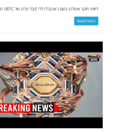
דיווח: חוקר איטלקי בשם ג'אנקרלו ללי קיבל פרס של 1BTC מ-Project Eleven אחרי שהצליח לשבור מפתח ECC של 15 ביט
Read more