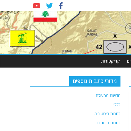
ם
קריקטורות
מדורי כתבות נוספים
חדשות מהעולם
כללי
כתבות היסטוריה
כתבות מומחים