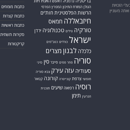
בריטניה
האמירויות
גרמניה
דאעש
בעלי הזכויות
כתבות מומחים
המזרח התיכון
הגולן
המפרץ הפרסי
אתה מעוניין
הרשות הפלסטינית
חות'ים
כתבות קצרות
חיזבאללה
חמאס
כתבות ראשיות
טורקיה
טכנולוגיה
ירדן
טילים
סקירות תשתית
ישראל
כורדים
כטב"מים
קריקטורות
לבנון
מצרים
כלכלה
סוריה
סין
סייבר
סחר סמים
סיני
עזה
עירק
סעודיה
צבא סוריה
קורונה
צרפת
קטאר
חופשי
קונייטרה
רוסיה
שיעים
רפואה
תוכנית
תימן
הגרעין