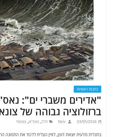
כתבות ראשיות
"אדירים משברי ים": נא
ברזולוציה גבוהה של צונא
,
,
03/05/2026
Nziv
חלל
נאס"א
צונאמי
בתגלית מדעית יוצאת דופן, לוויין הצליח ללכוד את התמונה הר