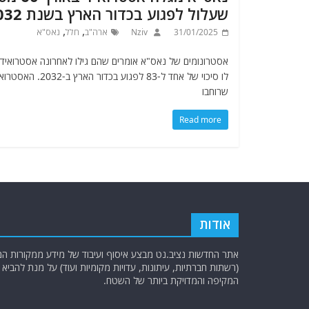
שעלול לפגוע בכדור הארץ בשנת 2032
,
,
31/01/2025
Nziv
ארה"ב
חלל
נאס"א
אסטרונומים של נאס"א אומרים שהם גילו לאחרונה אסטרואיד
לו סיכוי של אחד ל-83 לפגוע בכדור הארץ ב-2032
שרוחבו
Read more
אודות
אתר החדשות נציב.נט מבצע איסוף ועיבוד של מידע ממקורות המוד
(רשתות חברתיות, עיתונות, עדויות מקומיות ועוד) על מנת להבי
המקיפה והמדויקת ביותר של השטח.