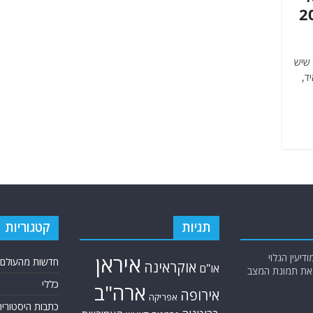
 שיש
. האסטרואיד,
תגיות
קטגוריות
יעין הגלוי
איראן
חדשות מהעולם
אוקראינה
או"ם
א את תמונת המצב
כללי
ארה"ב
אירופה
אפריקה
כתבות היסטוריה