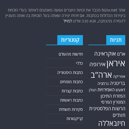
אתר Nziv.net מכבד את זכויות היוצרים ועושה מאמצים לאיתור בעלי הזכויות
ביצירות הכלולות בכתבות. אם זיהית יצירה שאתה בעל הזכויות בה ואתה מעוניין
להסירה מהכתבה, אנא פנה אלינו
למייל
תגיות
קטגוריות
אוקראינה
או"ם
חדשות מהעולם
איראן
אירופה
כללי
ארה"ב
כתבות היסטוריה
אפריקה
כתבות מומחים
בריטניה
גרמניה
האמירויות
דאעש
הגולן
כתבות קצרות
המזרח התיכון
כתבות ראשיות
המפרץ הפרסי
הרשות הפלסטינית
סקירות תשתית
חות'ים
קריקטורות
חיזבאללה