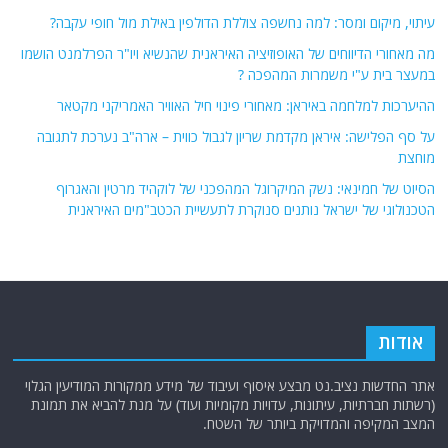
עיתוי, מיקום ומסר: למה נחשפה צוללת הדולפין באילת מול חופי עקבה?
מה מאחורי הדיווחים של האופוזיציה האיראנית שהנשיא ויו"ר הפרלמנט הושמו
במעצר בית ע"י משמרות המהפכה ?
ההיערכות למלחמה באיראן: מאחורי פינוי חיל האוויר האמריקני מקטאר
על סף הפלישה: איראן מקדמת שריון לגבול כווית – ארה"ב נערכת לתגובה
מוחצת
הסיוט של חמינאי: נשק המיקרוגל המהפכני של לוקהיד מרטין והאגרוף
הטכנולוגי של ישראל נותנים סנוקרת לתעשיית הכטב"מים האיראנית
אודות
אתר החדשות נציב.נט מבצע איסוף ועיבוד של מידע ממקורות המודיעין הגלוי
(רשתות חברתיות, עיתונות, עדויות מקומיות ועוד) על מנת להביא את תמונת
המצב המקיפה והמדויקת ביותר של השטח.