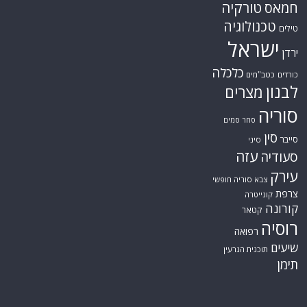
טורקיה
חמאס
טכנולוגיה
טילים
ישראל
ירדן
כלכלה
כורדים
כטב"מים
לבנון
מצרים
סוריה
סחר סמים
סין
סייבר
סיני
עזה
סעודיה
עירק
צבא סוריה חופשי
צרפת
קונייטרה
קורונה
קטאר
רוסיה
רפואה
שיעים
תוכנית הגרעין
תימן