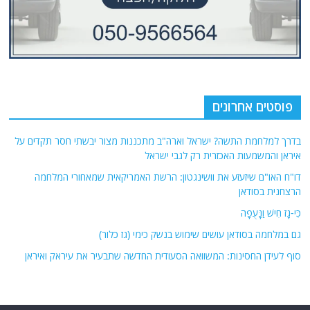
פוסטים אחרונים
בדרך למלחמת התשה? ישראל וארה"ב מתכננות מצור יבשתי חסר תקדים על
איראן והמשמעות האכזרית רק לגבי ישראל
דו"ח האו"ם שיזעזע את וושינגטון: הרשת האמריקאית שמאחורי המלחמה
הרצחנית בסודאן
כִּי-גָז חִישׁ וַנָּעֻפָה
גם במלחמה בסודאן עושים שימוש בנשק כימי (גז כלור)
סוף לעידן החסינות: המשוואה הסעודית החדשה שתבעיר את עיראק ואיראן