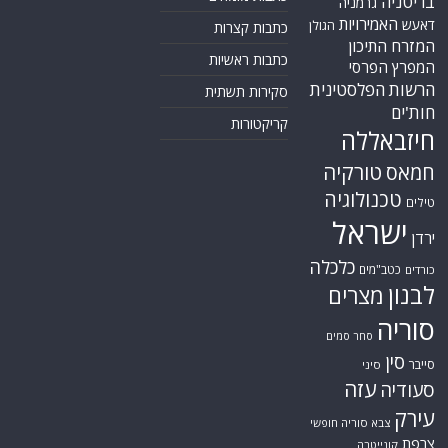
בריטניה
גרמניה
האמירויות
דאעש
הגולן
כתבות קצרות
המזרח התיכון
כתבות ראשיות
המפרץ הפרסי
הרשות הפלסטינית
סקירות תשתית
חות'ים
קריקטורות
חיזבאללה
טורקיה
חמאס
טכנולוגיה
טילים
ישראל
ירדן
כלכלה
כטב"מים
כורדים
לבנון
מצרים
סוריה
סחר סמים
סין
סייבר
סיני
עזה
סעודיה
עירק
צבא סוריה חופשי
צרפת
קונייטרה