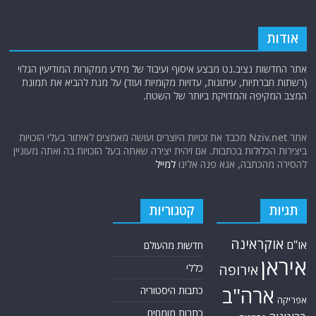
אודות
אתר החדשות נציב.נט מבצע איסוף ועיבוד של מידע ממקורות המודיעין הגלוי
(רשתות חברתיות, עיתונות, עדויות מקומיות ועוד) על מנת להביא את תמונת
המצב המקיפה והמדויקת ביותר של השטח.
אתר Nziv.net מכבד את זכויות היוצרים ועושה מאמצים לאיתור בעלי הזכויות
ביצירות הכלולות בכתבות. אם זיהית יצירה שאתה בעל הזכויות בה ואתה מעוניין
להסירה מהכתבה, אנא פנה אלינו
למייל
תגיות
קטגוריות
אוקראינה
או"ם
חדשות מהעולם
איראן
אירופה
כללי
ארה"ב
כתבות היסטוריה
אפריקה
כתבות מומחים