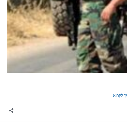
צבא
 לקרוא
לבנון
חסם
את
נקודות
ההברחה