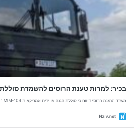
בכיר: למרות טענת הרוסים להשמדת סוללת הפ
משרד ההגנה הרוסי דיווח כי סוללת הגנה אווירית אמריקאית MIM-104 "פטריוט" שהוצבה בצפון קייב ליד אתר הנוף "החוף הבודד" הושמדה …
Nziv.net