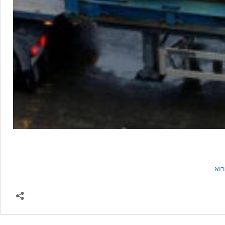
2.5
וא
טון
אורניום
גולמי
"חסרים"
בלוב