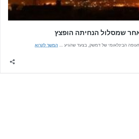
אחר שמסלול הנחיתה הופצץ
סוריה:
התעופה הבינלאומי של דמשק, בצעד שהגיע …
המשך לקרוא
התנועה
האווירית
בשה"ת
של
דמשק
נעצרה
לאחר
שמסלול
הנחיתה
הופצץ