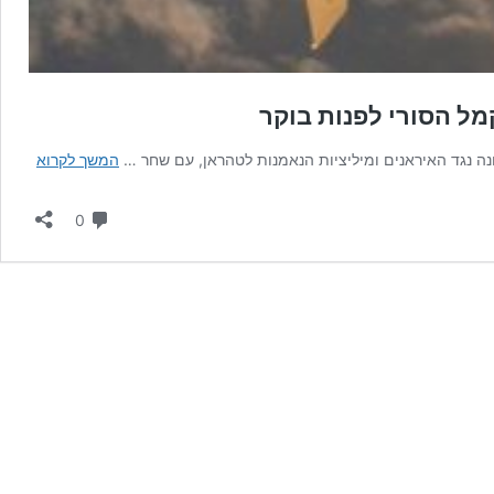
קמל הסורי לפנות בוקר
תקיפו
נה נגד האיראנים ומיליציות הנאמנות לטהראן, עם שחר …
המשך לקרוא
אווירי
נגד
תגובות
0
מיליצי
איראני
באזור
אלבוק
הסורי
לפנות
בוקר