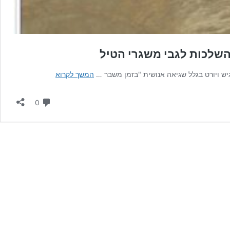
השלכות לגבי משגרי הטיל
איראן:המטוס
יש ויורט בגלל שגיאה אנושית "בזמן משבר …
המשך לקרוא
האוקראיני
הופל
תגובות
0
בגלל
"טעות
אנוש"
וההשלכות
לגבי
משגרי
הטיל