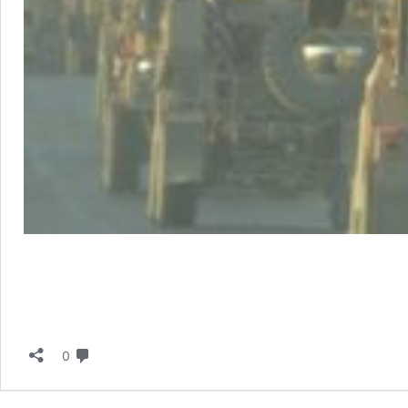
ה"ב
וגה
פון
תגובות
0
ריה
ך
פקרת"הכורדים