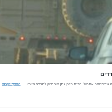
רדים
אר
רה שפורסמה אתמול, הבית הלבן נתן אור ירוק למבצע הצבאי …
המשך לקרוא
נס
מצ
סו
תו
"ה