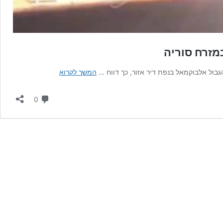
מזרח סוריה
דיווח
גבול אלבוקמאל בנפת דיר אזור, כך דווח …
המשך לקרוא
רוסי:מל"טים
ישראלים
תגובות
0
תקפו
עמדות
איראניות
במזרח
סוריה