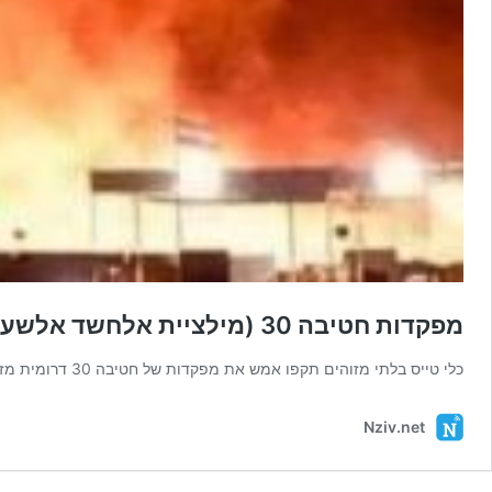
מפקדות חטיבה 30 (מילציית אלחשד אלשעבי) העירארקית הותקפו
כלי טייס בלתי מזוהים תקפו אמש את מפקדות של חטיבה 30 דרומית מזרחית לעיר המחוז-מוסול שבעיראק – כך מסרו מקורות …
Nziv.net