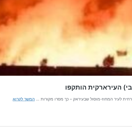
מפקדות
המשך לקרוא
חטיבה
30
(מילציי
אלחשד
אלשעבי)