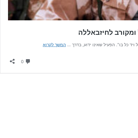
 ומקורב לחיזבאללה
חיסול
ויד כל בו". הפעיל שאינו ידוע, בדרך …
המשך לקרוא
מסתורי
של
תגובות
0
סורי-דרוזי
הפעיל
מול
גבול
ישראל
ומקורב
לחיזבאללה