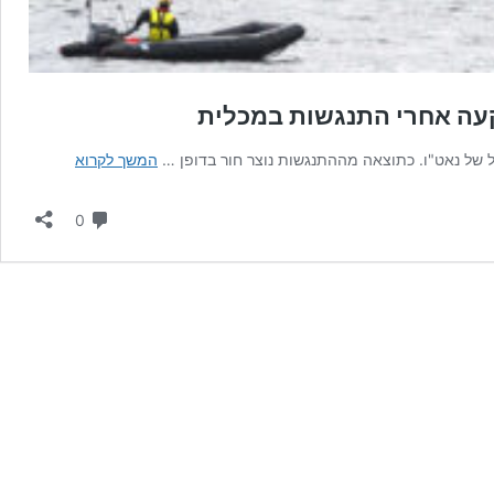
עה אחרי התנגשות במכלית
אופסים
ל של נאט"ו. כתוצאה מההתנגשות נוצר חור בדופן …
המשך לקרוא
הסיכויים
לחלץ
תגובות
0
את
המשחתת
הנורבגית
ששקעה
אחרי
התנגשות
במכלית