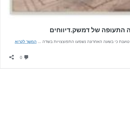
 התעופה של דמשק.דיווחים
סוכנות
טוענת כי בשעה האחרונה נשמעו התפוצצויות בשדה …
המשך לקרוא
הידיעות
הסורית
תגובות
0
הרשמית:
תקפה
בשדה
התעופה
של
דמשק.דיו