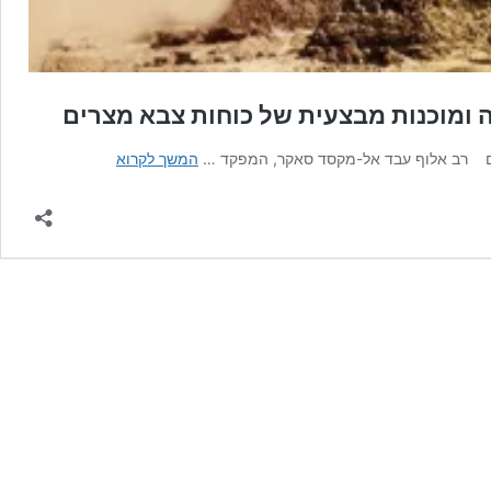
 ומוכנות מבצעית של כוחות צבא מצרים
שר
ים רב אלוף עבד אל-מקסד סאקר, המפקד …
המשך לקרוא
ההגנה
המצרי
ממשיך
לבדוק
את
המוכנות
ללחימה
ומוכנות
מבצעית
של
כוחות
צבא
מצרים