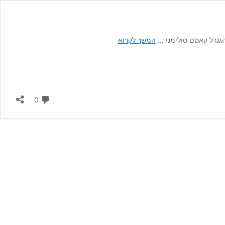
התשובה
הגנרל קאסם סולימני …
המשך לקרוא
הישראלית
לאיומי
המיליציה
העירקית
לפגוע
תגובות
0
בה