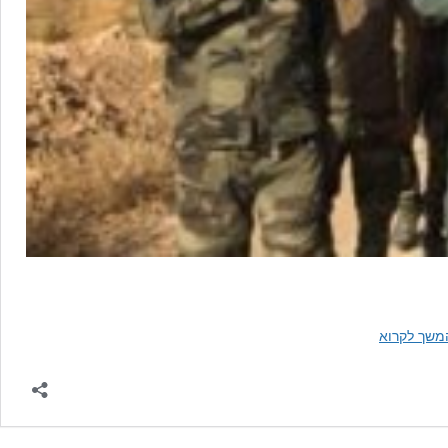
מיליציה
משך לקרוא
שיעית
עיראקית
נאמנה
לאיראן
טוענת